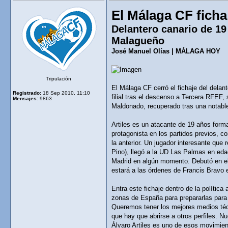
El Málaga CF ficha
Delantero canario de 19 
Malagueño
José Manuel Olías | MÁLAGA HOY
Tripulación
El Málaga CF cerró el fichaje del delan
Registrado:
18 Sep 2010, 11:10
filial tras el descenso a Tercera RFEF,
Mensajes:
9863
Maldonado, recuperado tras una notable
Artiles es un atacante de 19 años form
protagonista en los partidos previos, c
la anterior. Un jugador interesante que 
Pino), llegó a la UD Las Palmas en edad
Madrid en algún momento. Debutó en el 
estará a las órdenes de Francis Bravo e
Entra este fichaje dentro de la polític
zonas de España para prepararlas para l
Queremos tener los mejores medios técn
que hay que abrirse a otros perfiles. N
Álvaro Artiles es uno de esos movimien