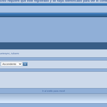
itio requiere que esté registrado y se haya identificado para ver el cont
uetesync
,
tubarro
Ir al estilo para movil