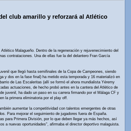
el club amarillo y reforzará al Atlético
l Atlético Malagueño. Dentro de la regeneración y rejuvenecimiento del
nas contrataciones. Una de ellas fue la del delantero Fran García
juvenil que llegó hasta semifinales de la Copa de Campeones, siendo
ga y dos en la fase final) ha metido esta temporada y 16 materializó en
 barrio de Las Escaleritas (allí se formó el ahora mundialista Yéremy
acadas actuaciones, de hecho probó antes en la cantera del Atlético de
de juvenil, ha dado un paso en su carrera firmando por el Málaga CF y
 la primera eliminatoria por el play off.
o también aumentar la competitividad con talentos emergentes de otras
idos. Para mejorar el seguimiento de jugadores fuera de España.
s para Primera División, por lo que deben llegar ya más hechos, así
tos a nuevas oportunidades", afirmaba el director deportivo malaguista.