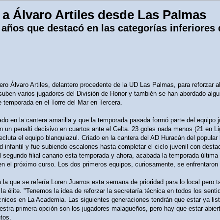
 a Álvaro Artiles desde Las Palmas
años que destacó en las categorías inferiores d
tero Álvaro Artiles, delantero procedente de la UD Las Palmas, para reforzar a
 suben varios jugadores del División de Honor y también se han abordado algu
 temporada en el Torre del Mar en Tercera.
ado en la cantera amarilla y que la temporada pasada formó parte del equipo 
on un penalti decisivo en cuartos ante el Celta. 23 goles nada menos (21 en Li
recluta el equipo blanquiazul. Criado en la cantera del AD Huracán del popular
 infantil y fue subiendo escalones hasta completar el ciclo juvenil con dest
segundo filial canario esta temporada y ahora, acabada la temporada última 
n el próximo curso. Los dos primeros equipos, curiosamente, se enfrentaron en
a a la que se refería Loren Juarros esta semana de prioridad para lo local per
a élite. "Tenemos la idea de reforzar la secretaría técnica en todos los sent
icos en La Academia. Las siguientes generaciones tendrán que estar ya lista
uestra primera opción son los jugadores malagueños, pero hay que estar abier
tos.