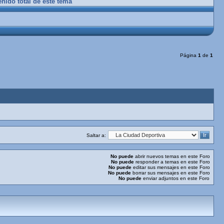
enido total de este tema
Página
1
de
1
Saltar a:
No puede
abrir nuevos temas en este Foro
No puede
responder a temas en este Foro
No puede
editar sus mensajes en este Foro
No puede
borrar sus mensajes en este Foro
No puede
enviar adjuntos en este Foro