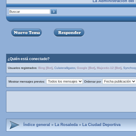
La Administración del S
¿Quién está conectado?
Usuarios registrados:
Bing [Bot]
,
Culateralligator
,
Google [Bot]
,
Majestic-12 [Bot]
,
Synchoq
Mostrar mensajes previos:
Ordenar por
Índice general
»
La Rosaleda
»
La Ciudad Deportiva