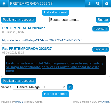
PRETEMPORADA 2026/27
#
Ir al estilo normal
Publicar una respuesta
PRETEMPORADA 2026/27
↓
neovise
03 Jul 2026, 12:37
https://twitter.com/MalagaCF/status/2072727475784675795
Re: PRETEMPORADA 2026/27
↓
neovise
06 Jul 2026, 11:19
La Administración del Sitio requiere que esté registrado y
se haya identificado para ver el contenido total de este
tema
Publicar una respuesta
Saltar a:
Ir al estilo normal
Powered by
phpBB
© phpBB Group.
phpBB Mobile / SEO by
Artodia
.