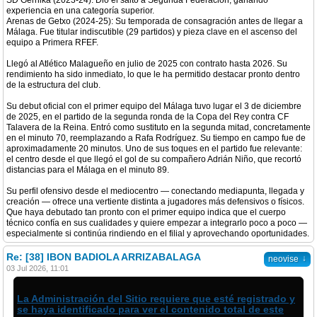
SD Gernika (2023-24): Dio el salto a Segunda Federación, ganando
experiencia en una categoría superior.
Arenas de Getxo (2024-25): Su temporada de consagración antes de llegar a
Málaga. Fue titular indiscutible (29 partidos) y pieza clave en el ascenso del
equipo a Primera RFEF.
Llegó al Atlético Malagueño en julio de 2025 con contrato hasta 2026. Su
rendimiento ha sido inmediato, lo que le ha permitido destacar pronto dentro
de la estructura del club.
Su debut oficial con el primer equipo del Málaga tuvo lugar el 3 de diciembre
de 2025, en el partido de la segunda ronda de la Copa del Rey contra CF
Talavera de la Reina. Entró como sustituto en la segunda mitad, concretamente
en el minuto 70, reemplazando a Rafa Rodríguez. Su tiempo en campo fue de
aproximadamente 20 minutos. Uno de sus toques en el partido fue relevante:
el centro desde el que llegó el gol de su compañero Adrián Niño, que recortó
distancias para el Málaga en el minuto 89.
Su perfil ofensivo desde el mediocentro — conectando mediapunta, llegada y
creación — ofrece una vertiente distinta a jugadores más defensivos o físicos.
Que haya debutado tan pronto con el primer equipo indica que el cuerpo
técnico confía en sus cualidades y quiere empezar a integrarlo poco a poco —
especialmente si continúa rindiendo en el filial y aprovechando oportunidades.
Re: [38] IBON BADIOLA ARRIZABALAGA
↓
neovise
03 Jul 2026, 11:01
La Administración del Sitio requiere que esté registrado y
se haya identificado para ver el contenido total de este