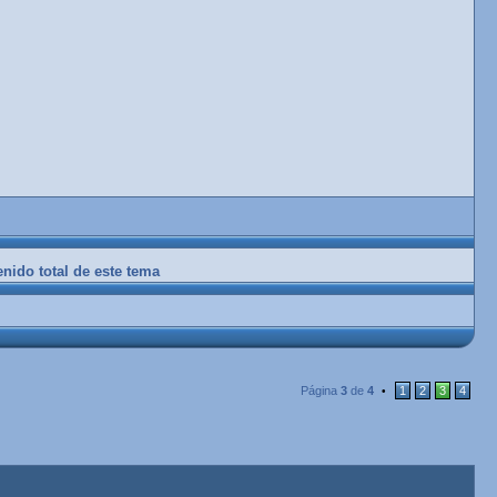
enido total de este tema
Página
3
de
4
1
2
3
4
•