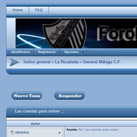
Home
FAQ
Identificarse
Registrarse
Opciones
Índice general
»
La Rosaleda
»
General Málaga C.F.
Las cuentas para volver ...
Autor
Asunto:
Re: Las cuentas para volver ...
neovise