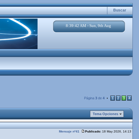
Buscar
8:39:43 AM - Sun, 9th Aug
Página
3
de
4
1
2
3
4
•
Tema Opciones
Mensaje nº41
Publicado:
18 May 2026, 14:13