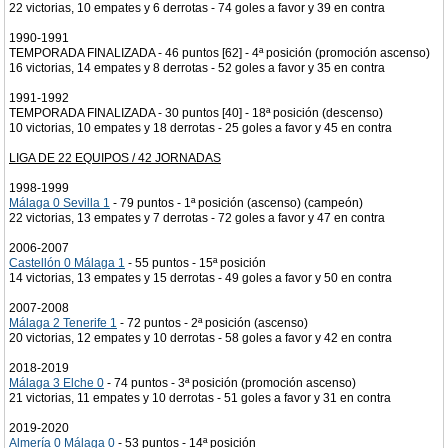
22 victorias, 10 empates y 6 derrotas - 74 goles a favor y 39 en contra
1990-1991
TEMPORADA FINALIZADA - 46 puntos [62] - 4ª posición (promoción ascenso)
16 victorias, 14 empates y 8 derrotas - 52 goles a favor y 35 en contra
1991-1992
TEMPORADA FINALIZADA - 30 puntos [40] - 18ª posición (descenso)
10 victorias, 10 empates y 18 derrotas - 25 goles a favor y 45 en contra
LIGA DE 22 EQUIPOS / 42 JORNADAS
1998-1999
Málaga 0 Sevilla 1
- 79 puntos - 1ª posición (ascenso) (campeón)
22 victorias, 13 empates y 7 derrotas - 72 goles a favor y 47 en contra
2006-2007
Castellón 0 Málaga 1
- 55 puntos - 15ª posición
14 victorias, 13 empates y 15 derrotas - 49 goles a favor y 50 en contra
2007-2008
Málaga 2 Tenerife 1
- 72 puntos - 2ª posición (ascenso)
20 victorias, 12 empates y 10 derrotas - 58 goles a favor y 42 en contra
2018-2019
Málaga 3 Elche 0
- 74 puntos - 3ª posición (promoción ascenso)
21 victorias, 11 empates y 10 derrotas - 51 goles a favor y 31 en contra
2019-2020
Almería 0 Málaga 0
- 53 puntos - 14ª posición