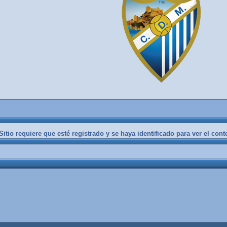
itio requiere que esté registrado y se haya identificado para ver el cont