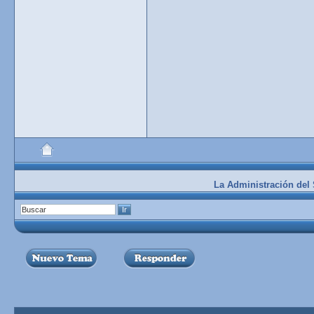
La Administración del S