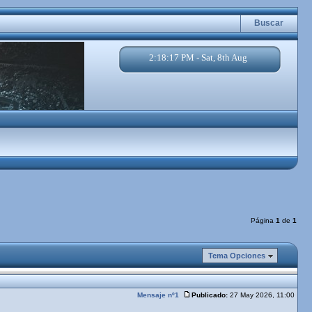
Buscar
2:18:18 PM - Sat, 8th Aug
Página
1
de
1
Tema Opciones
Mensaje nº1
Publicado:
27 May 2026, 11:00