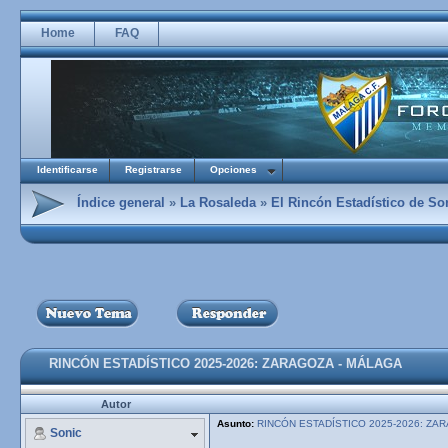
Home
FAQ
Identificarse
Registrarse
Opciones
Índice general
»
La Rosaleda
»
El Rincón Estadístico de So
RINCÓN ESTADÍSTICO 2025-2026: ZARAGOZA - MÁLAGA
Autor
Asunto:
RINCÓN ESTADÍSTICO 2025-2026: ZA
Sonic