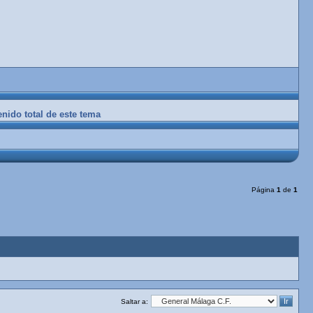
enido total de este tema
Página
1
de
1
Saltar a: