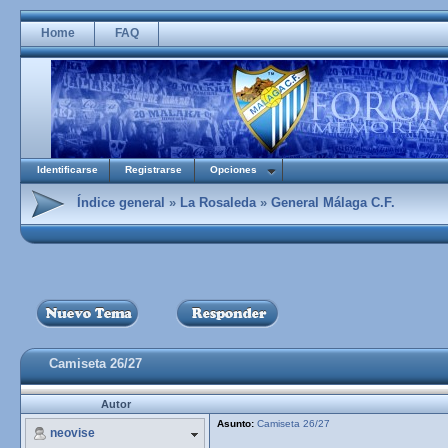
Home
FAQ
Identificarse
Registrarse
Opciones
Índice general
»
La Rosaleda
»
General Málaga C.F.
Camiseta 26/27
Autor
Asunto:
Camiseta 26/27
neovise