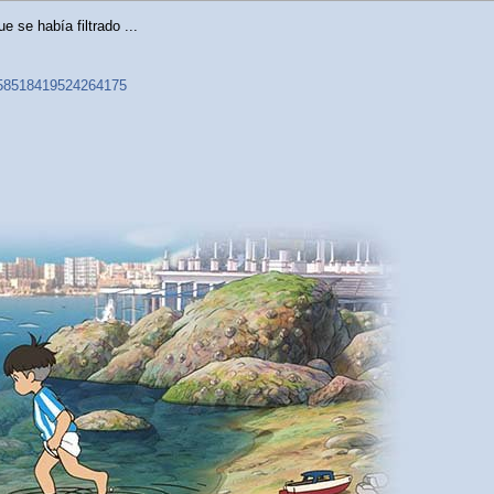
 se había filtrado ...
2058518419524264175