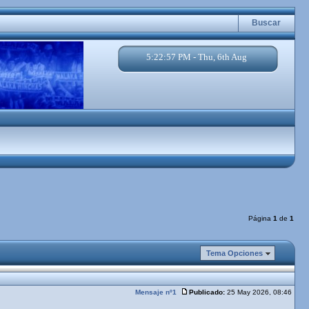
Buscar
5:22:57 PM - Thu, 6th Aug
Página
1
de
1
Tema Opciones
Mensaje nº1
Publicado:
25 May 2026, 08:46