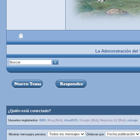
La Administración del S
¿Quién está conectado?
Usuarios registrados:
BB8
,
Bing [Bot]
,
cloud633
,
Google [Bot]
,
Majestic-12 [Bot]
,
unicajix
Mostrar mensajes previos:
Ordenar por