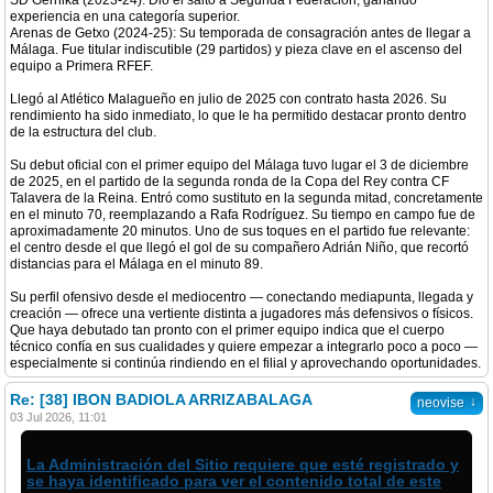
SD Gernika (2023-24): Dio el salto a Segunda Federación, ganando
experiencia en una categoría superior.
Arenas de Getxo (2024-25): Su temporada de consagración antes de llegar a
Málaga. Fue titular indiscutible (29 partidos) y pieza clave en el ascenso del
equipo a Primera RFEF.
Llegó al Atlético Malagueño en julio de 2025 con contrato hasta 2026. Su
rendimiento ha sido inmediato, lo que le ha permitido destacar pronto dentro
de la estructura del club.
Su debut oficial con el primer equipo del Málaga tuvo lugar el 3 de diciembre
de 2025, en el partido de la segunda ronda de la Copa del Rey contra CF
Talavera de la Reina. Entró como sustituto en la segunda mitad, concretamente
en el minuto 70, reemplazando a Rafa Rodríguez. Su tiempo en campo fue de
aproximadamente 20 minutos. Uno de sus toques en el partido fue relevante:
el centro desde el que llegó el gol de su compañero Adrián Niño, que recortó
distancias para el Málaga en el minuto 89.
Su perfil ofensivo desde el mediocentro — conectando mediapunta, llegada y
creación — ofrece una vertiente distinta a jugadores más defensivos o físicos.
Que haya debutado tan pronto con el primer equipo indica que el cuerpo
técnico confía en sus cualidades y quiere empezar a integrarlo poco a poco —
especialmente si continúa rindiendo en el filial y aprovechando oportunidades.
Re: [38] IBON BADIOLA ARRIZABALAGA
↓
neovise
03 Jul 2026, 11:01
La Administración del Sitio requiere que esté registrado y
se haya identificado para ver el contenido total de este