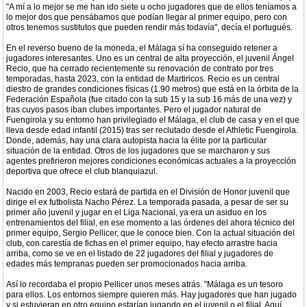
"A mí a lo mejor se me han ido siete u ocho jugadores que de ellos teníamos a
lo mejor dos que pensábamos que podían llegar al primer equipo, pero con
otros tenemos sustitutos que pueden rendir más todavía", decía el portugués.
En el reverso bueno de la moneda, el Málaga sí ha conseguido retener a
jugadores interesantes. Uno es un central de alta proyección, el juvenil Ángel
Recio, que ha cerrado recientemente su renovación de contrato por tres
temporadas, hasta 2023, con la entidad de Martiricos. Recio es un central
diestro de grandes condiciones físicas (1.90 metros) que está en la órbita de la
Federación Española (fue citado con la sub 15 y la sub 16 más de una vez) y
tras cuyos pasos iban clubes importantes. Pero el jugador natural de
Fuengirola y su entorno han privilegiado el Málaga, el club de casa y en el que
lleva desde edad infantil (2015) tras ser reclutado desde el Athletic Fuengirola.
Donde, además, hay una clara autopista hacia la élite por la particular
situación de la entidad. Otros de los jugadores que se marcharon y sus
agentes prefirieron mejores condiciones económicas actuales a la proyección
deportiva que ofrece el club blanquiazul.
Nacido en 2003, Recio estará de partida en el División de Honor juvenil que
dirige el ex futbolista Nacho Pérez. La temporada pasada, a pesar de ser su
primer año juvenil y jugar en el Liga Nacional, ya era un asiduo en los
entrenamientos del filial, en ese momento a las órdenes del ahora técnico del
primer equipo, Sergio Pellicer, que le conoce bien. Con la actual situación del
club, con carestía de fichas en el primer equipo, hay efecto arrastre hacia
arriba, como se ve en el listado de 22 jugadores del filial y jugadores de
edades más tempranas pueden ser promocionados hacia arriba.
Así lo recordaba el propio Pellicer unos meses atrás. "Málaga es un tesoro
para ellos. Los entornos siempre quieren más. Hay jugadores que han jugado
y si estuvieran en otro equipo estarían jugando en el juvenil o el filial. Aquí