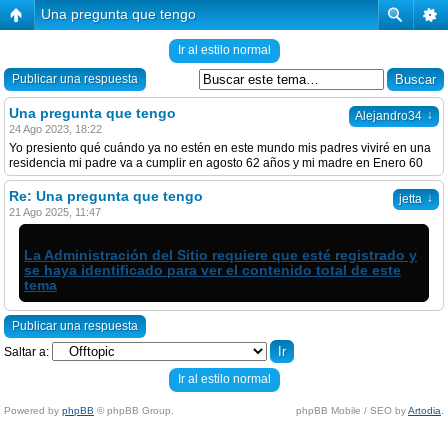
Una pregunta que tengo
Ir al estilo normal
Publicar una respuesta
Una pregunta que tengo
↓
Alejandro34
24 Ago 2023, 18:22
Yo presiento qué cuándo ya no estén en este mundo mis padres viviré en una
residencia mi padre va a cumplir en agosto 62 años y mi madre en Enero 60
Re: Una pregunta que tengo
↓
jetta
21 Ago 2025, 11:47
La Administración del Sitio requiere que esté registrado y
se haya identificado para ver el contenido total de este
tema
Publicar una respuesta
Saltar a:
Ir al estilo normal
Powered by
phpBB
© phpBB Group.
phpBB Mobile / SEO by
Artodia
.