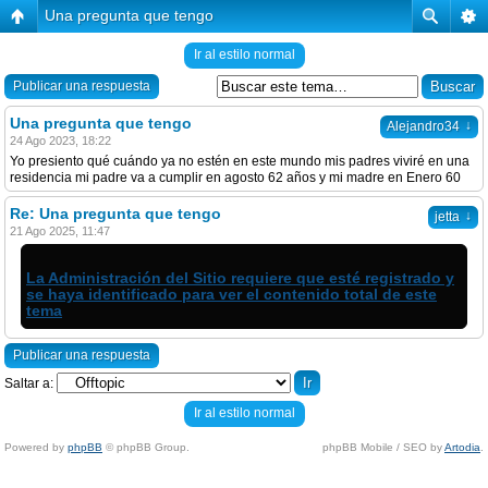
Una pregunta que tengo
Ir al estilo normal
Publicar una respuesta
Una pregunta que tengo
↓
Alejandro34
24 Ago 2023, 18:22
Yo presiento qué cuándo ya no estén en este mundo mis padres viviré en una
residencia mi padre va a cumplir en agosto 62 años y mi madre en Enero 60
Re: Una pregunta que tengo
↓
jetta
21 Ago 2025, 11:47
La Administración del Sitio requiere que esté registrado y
se haya identificado para ver el contenido total de este
tema
Publicar una respuesta
Saltar a:
Ir al estilo normal
Powered by
phpBB
© phpBB Group.
phpBB Mobile / SEO by
Artodia
.