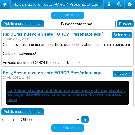
¿Eres nuevo en este FORO? Preséntate aquí
#
Ir al estilo normal
Publicar una respuesta
Re: ¿Eres nuevo en este FORO? Preséntate aquí
↓
Setenzo
23 Abr 2023, 22:14
Otro nuevo usuario por aquí, os he leído mucho y ahora me animo a participar.
Ojalá nos salvemos!
Enviado desde mi CPH2449 mediante Tapatalk
Re: ¿Eres nuevo en este FORO? Preséntate aquí
↓
unicajix
24 Abr 2023, 14:20
La Administración del Sitio requiere que esté registrado y
se haya identificado para ver el contenido total de este
tema
Publicar una respuesta
Saltar a:
Ir al estilo normal