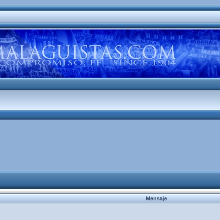
Mensaje