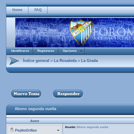
Home
FAQ
Identificarse
Registrarse
Opciones
Índice general
»
La Rosaleda
»
La Grada
Abono segunda vuelta
Autor
Asunto:
Abono segunda vuelta
PepitoGrillao