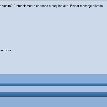
 vuelta? Preferiblemente en fondo o esquina alto. Enviar mensaje privado
uier cosa