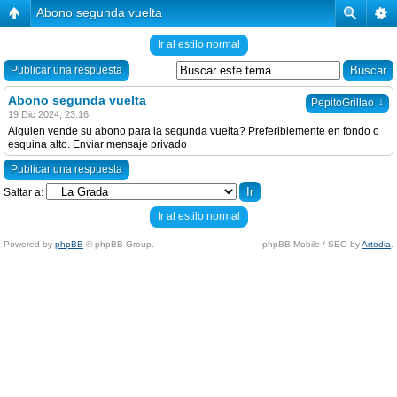
Abono segunda vuelta
Ir al estilo normal
Publicar una respuesta
Abono segunda vuelta
↓
PepitoGrillao
19 Dic 2024, 23:16
Alguien vende su abono para la segunda vuelta? Preferiblemente en fondo o
esquina alto. Enviar mensaje privado
Publicar una respuesta
Saltar a:
Ir al estilo normal
Powered by
phpBB
© phpBB Group.
phpBB Mobile / SEO by
Artodia
.