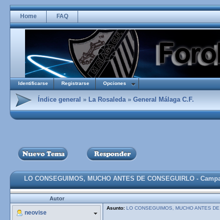
Home
FAQ
Identificarse
Registrarse
Opciones
Índice general
»
La Rosaleda
»
General Málaga C.F.
LO CONSEGUIMOS, MUCHO ANTES DE CONSEGUIRLO - Campañ
Autor
Asunto:
LO CONSEGUIMOS, MUCHO ANTES DE C
neovise