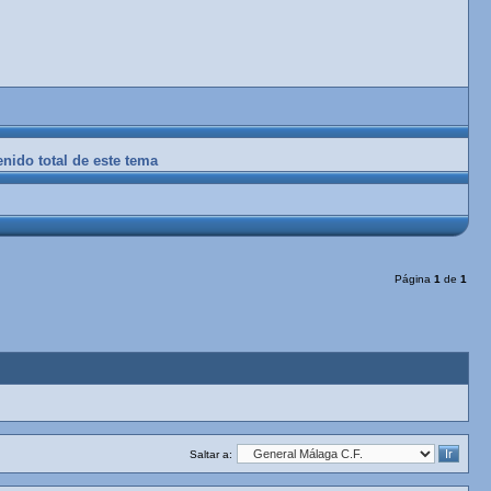
enido total de este tema
Página
1
de
1
Saltar a: