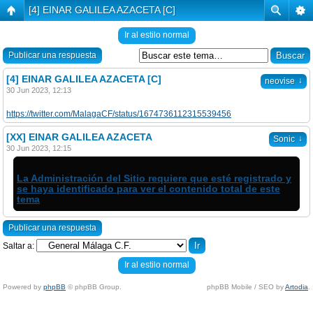
[4] EINAR GALILEA AZACETA [C]
Ir al estilo normal
Publicar una respuesta
[4] EINAR GALILEA AZACETA [C]
↓
neovise
30 Jun 2023, 12:13
https://twitter.com/MalagaCF/status/1674736112315539456
[XX] EINAR GALILEA AZACETA
↓
Sonic
30 Jun 2023, 12:15
La Administración del Sitio requiere que esté registrado y
se haya identificado para ver el contenido total de este
tema
Publicar una respuesta
Saltar a:
Ir al estilo normal
Powered by
phpBB
© phpBB Group.
phpBB Mobile / SEO by
Artodia
.