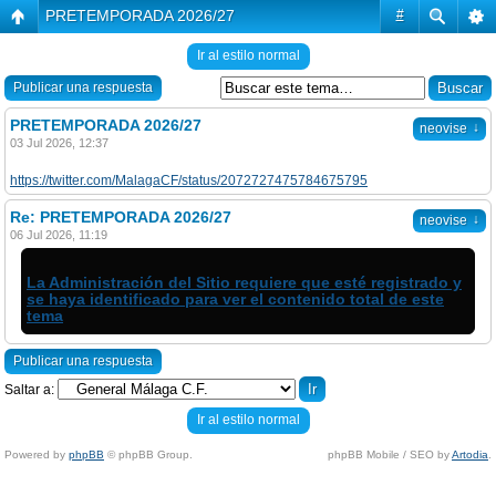
PRETEMPORADA 2026/27
#
Ir al estilo normal
Publicar una respuesta
PRETEMPORADA 2026/27
↓
neovise
03 Jul 2026, 12:37
https://twitter.com/MalagaCF/status/2072727475784675795
Re: PRETEMPORADA 2026/27
↓
neovise
06 Jul 2026, 11:19
La Administración del Sitio requiere que esté registrado y
se haya identificado para ver el contenido total de este
tema
Publicar una respuesta
Saltar a:
Ir al estilo normal
Powered by
phpBB
© phpBB Group.
phpBB Mobile / SEO by
Artodia
.