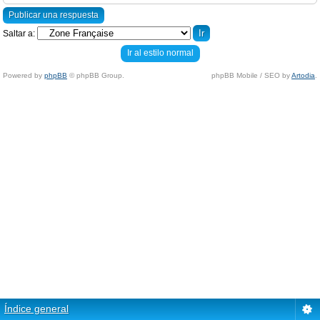
Publicar una respuesta
Saltar a:
Ir al estilo normal
Powered by
phpBB
© phpBB Group.
phpBB Mobile / SEO by
Artodia
.
Índice general