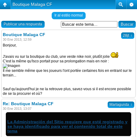
Boutique Malaga CF
Ir al estilo normal
Publicar una respuesta
Boutique Malaga CF
↓
28jt
30 Ene 2013, 12:59
Bonjour,
J'avais vu sur la boutique du club, une veste nike noir, plutôt jolie
C'est la même qu'Isco portait pour sa prolongation mais en noir :
Il me semble même que les joueurs l'ont portée certaines fois en entrant sur le
terrain...
Sauf qu'aujourd'hui je ne la retrouve plus, savez-vous si il est encore possible
de se la procurer et où?
Re: Boutique Malaga CF
↓
Marlaguista
30 Ene 2013, 13:07
La Administración del Sitio requiere que esté registrado y
se haya identificado para ver el contenido total de este
tema