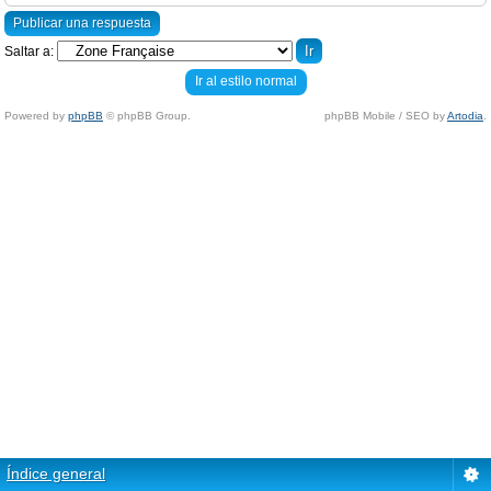
Publicar una respuesta
Saltar a:
Ir al estilo normal
Powered by
phpBB
© phpBB Group.
phpBB Mobile / SEO by
Artodia
.
Índice general