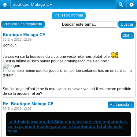
Boutique Malaga CF
Ir al estilo normal
Publicar una respuesta
Boutique Malaga CF
↓
28jt
30 Ene 2013, 12:59
Bonjour,
J'avais vu sur la boutique du club, une veste nike noir, plutôt jolie
C'est la même qu'Isco portait pour sa prolongation mais en noir :
Il me semble même que les joueurs l'ont portée certaines fois en entrant sur le
terrain...
Sauf qu'aujourd'hui je ne la retrouve plus, savez-vous si il est encore possible
de se la procurer et où?
Re: Boutique Malaga CF
↓
Marlaguista
30 Ene 2013, 13:07
La Administración del Sitio requiere que esté registrado y
se haya identificado para ver el contenido total de este
tema