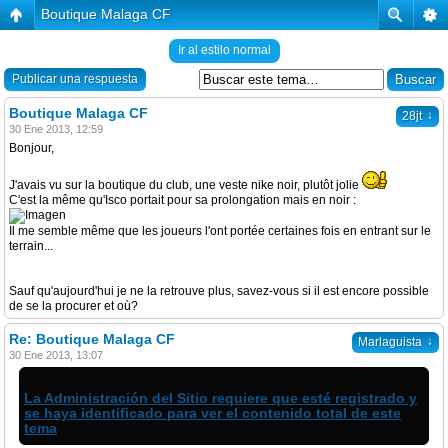
Boutique Malaga CF
Ir al estilo normal
Publicar una respuesta
Boutique Malaga CF
↓
28jt
30 Ene 2013, 12:59
Bonjour,
J'avais vu sur la boutique du club, une veste nike noir, plutôt jolie
C'est la même qu'Isco portait pour sa prolongation mais en noir :
Il me semble même que les joueurs l'ont portée certaines fois en entrant sur le
terrain...
Sauf qu'aujourd'hui je ne la retrouve plus, savez-vous si il est encore possible
de se la procurer et où?
Re: Boutique Malaga CF
↓
Marlaguista
30 Ene 2013, 13:07
La Administración del Sitio requiere que esté registrado y
se haya identificado para ver el contenido total de este
tema