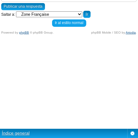
Publicar una respuesta
Saltar a:
Ir al estilo normal
Powered by
phpBB
© phpBB Group.
phpBB Mobile / SEO by
Artodia
.
Índice general