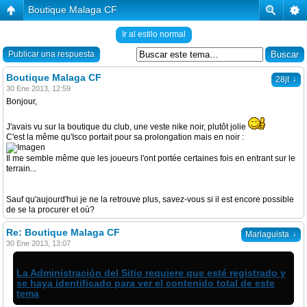
Boutique Malaga CF
Ir al estilo normal
Publicar una respuesta
Boutique Malaga CF
↓
28jt
30 Ene 2013, 12:59
Bonjour,
J'avais vu sur la boutique du club, une veste nike noir, plutôt jolie
C'est la même qu'Isco portait pour sa prolongation mais en noir :
Il me semble même que les joueurs l'ont portée certaines fois en entrant sur le
terrain...
Sauf qu'aujourd'hui je ne la retrouve plus, savez-vous si il est encore possible
de se la procurer et où?
Re: Boutique Malaga CF
↓
Marlaguista
30 Ene 2013, 13:07
La Administración del Sitio requiere que esté registrado y
se haya identificado para ver el contenido total de este
tema