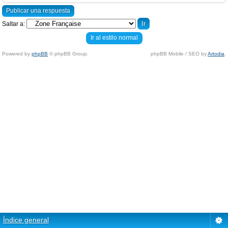
Publicar una respuesta
Saltar a:
Ir al estilo normal
Powered by
phpBB
© phpBB Group.
phpBB Mobile / SEO by
Artodia
.
Índice general