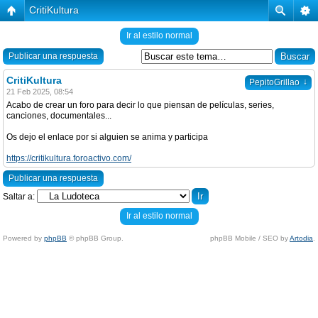
CritiKultura
Ir al estilo normal
Publicar una respuesta
CritiKultura
↓
PepitoGrillao
21 Feb 2025, 08:54
Acabo de crear un foro para decir lo que piensan de películas, series,
canciones, documentales...
Os dejo el enlace por si alguien se anima y participa
https://critikultura.foroactivo.com/
Publicar una respuesta
Saltar a:
Ir al estilo normal
Powered by
phpBB
© phpBB Group.
phpBB Mobile / SEO by
Artodia
.