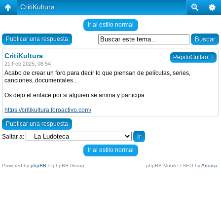
CritiKultura
Ir al estilo normal
Publicar una respuesta
CritiKultura
↓
PepitoGrillao
21 Feb 2025, 08:54
Acabo de crear un foro para decir lo que piensan de películas, series,
canciones, documentales...
Os dejo el enlace por si alguien se anima y participa
https://critikultura.foroactivo.com/
Publicar una respuesta
Saltar a:
Ir al estilo normal
Powered by
phpBB
© phpBB Group.
phpBB Mobile / SEO by
Artodia
.