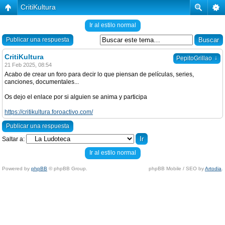
CritiKultura
Ir al estilo normal
Publicar una respuesta
CritiKultura
↓
PepitoGrillao
21 Feb 2025, 08:54
Acabo de crear un foro para decir lo que piensan de películas, series,
canciones, documentales...
Os dejo el enlace por si alguien se anima y participa
https://critikultura.foroactivo.com/
Publicar una respuesta
Saltar a:
Ir al estilo normal
Powered by
phpBB
© phpBB Group.
phpBB Mobile / SEO by
Artodia
.