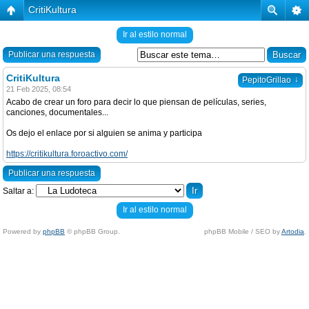
CritiKultura
Ir al estilo normal
Publicar una respuesta
CritiKultura
↓
PepitoGrillao
21 Feb 2025, 08:54
Acabo de crear un foro para decir lo que piensan de películas, series,
canciones, documentales...
Os dejo el enlace por si alguien se anima y participa
https://critikultura.foroactivo.com/
Publicar una respuesta
Saltar a:
Ir al estilo normal
Powered by
phpBB
© phpBB Group.
phpBB Mobile / SEO by
Artodia
.