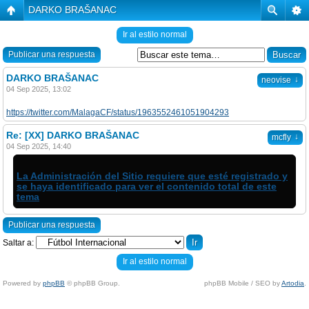
DARKO BRAŠANAC
Ir al estilo normal
Publicar una respuesta
DARKO BRAŠANAC
↓
neovise
04 Sep 2025, 13:02
https://twitter.com/MalagaCF/status/1963552461051904293
Re: [XX] DARKO BRAŠANAC
↓
mcfly
04 Sep 2025, 14:40
La Administración del Sitio requiere que esté registrado y
se haya identificado para ver el contenido total de este
tema
Publicar una respuesta
Saltar a:
Ir al estilo normal
Powered by
phpBB
© phpBB Group.
phpBB Mobile / SEO by
Artodia
.