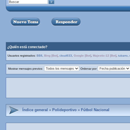
¿Quién está conectado?
Usuarios registrados:
BB8
,
Bing [Bot]
,
cloud633
,
Google [Bot]
,
Majestic-12 [Bot]
,
tubarro
,
Mostrar mensajes previos:
Ordenar por
Índice general
»
Polideportivo
»
Fútbol Nacional