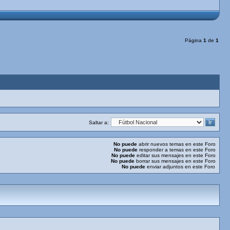
Página
1
de
1
Saltar a:
No puede
abrir nuevos temas en este Foro
No puede
responder a temas en este Foro
No puede
editar sus mensajes en este Foro
No puede
borrar sus mensajes en este Foro
No puede
enviar adjuntos en este Foro