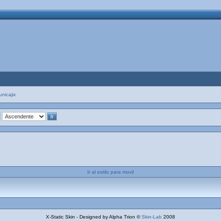
unicajix
Ir al estilo para movil
X-Static Skin - Designed by Alpha Trion ©
Skin-Lab
2008