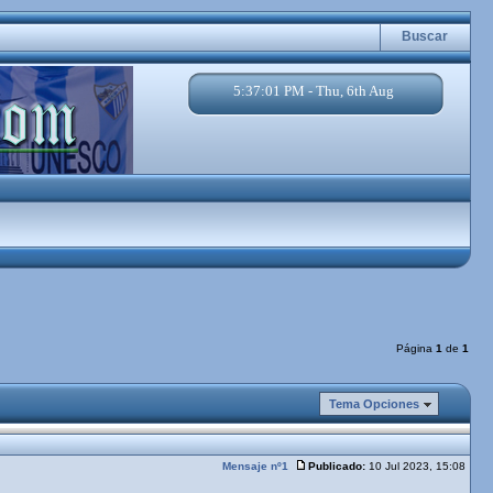
Buscar
5:37:02 PM - Thu, 6th Aug
Página
1
de
1
Tema Opciones
Mensaje nº1
Publicado:
10 Jul 2023, 15:08