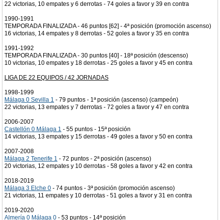
22 victorias, 10 empates y 6 derrotas - 74 goles a favor y 39 en contra
1990-1991
TEMPORADA FINALIZADA - 46 puntos [62] - 4ª posición (promoción ascenso)
16 victorias, 14 empates y 8 derrotas - 52 goles a favor y 35 en contra
1991-1992
TEMPORADA FINALIZADA - 30 puntos [40] - 18ª posición (descenso)
10 victorias, 10 empates y 18 derrotas - 25 goles a favor y 45 en contra
LIGA DE 22 EQUIPOS / 42 JORNADAS
1998-1999
Málaga 0 Sevilla 1
- 79 puntos - 1ª posición (ascenso) (campeón)
22 victorias, 13 empates y 7 derrotas - 72 goles a favor y 47 en contra
2006-2007
Castellón 0 Málaga 1
- 55 puntos - 15ª posición
14 victorias, 13 empates y 15 derrotas - 49 goles a favor y 50 en contra
2007-2008
Málaga 2 Tenerife 1
- 72 puntos - 2ª posición (ascenso)
20 victorias, 12 empates y 10 derrotas - 58 goles a favor y 42 en contra
2018-2019
Málaga 3 Elche 0
- 74 puntos - 3ª posición (promoción ascenso)
21 victorias, 11 empates y 10 derrotas - 51 goles a favor y 31 en contra
2019-2020
Almería 0 Málaga 0
- 53 puntos - 14ª posición