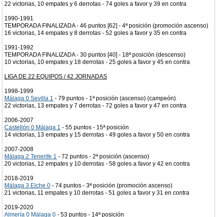
22 victorias, 10 empates y 6 derrotas - 74 goles a favor y 39 en contra
1990-1991
TEMPORADA FINALIZADA - 46 puntos [62] - 4ª posición (promoción ascenso)
16 victorias, 14 empates y 8 derrotas - 52 goles a favor y 35 en contra
1991-1992
TEMPORADA FINALIZADA - 30 puntos [40] - 18ª posición (descenso)
10 victorias, 10 empates y 18 derrotas - 25 goles a favor y 45 en contra
LIGA DE 22 EQUIPOS / 42 JORNADAS
1998-1999
Málaga 0 Sevilla 1
- 79 puntos - 1ª posición (ascenso) (campeón)
22 victorias, 13 empates y 7 derrotas - 72 goles a favor y 47 en contra
2006-2007
Castellón 0 Málaga 1
- 55 puntos - 15ª posición
14 victorias, 13 empates y 15 derrotas - 49 goles a favor y 50 en contra
2007-2008
Málaga 2 Tenerife 1
- 72 puntos - 2ª posición (ascenso)
20 victorias, 12 empates y 10 derrotas - 58 goles a favor y 42 en contra
2018-2019
Málaga 3 Elche 0
- 74 puntos - 3ª posición (promoción ascenso)
21 victorias, 11 empates y 10 derrotas - 51 goles a favor y 31 en contra
2019-2020
Almería 0 Málaga 0
- 53 puntos - 14ª posición