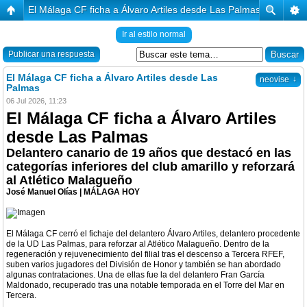
El Málaga CF ficha a Álvaro Artiles desde Las Palmas
Ir al estilo normal
Publicar una respuesta
El Málaga CF ficha a Álvaro Artiles desde Las
↓
neovise
Palmas
06 Jul 2026, 11:23
El Málaga CF ficha a Álvaro Artiles
desde Las Palmas
Delantero canario de 19 años que destacó en las
categorías inferiores del club amarillo y reforzará
al Atlético Malagueño
José Manuel Olías | MÁLAGA HOY
El Málaga CF cerró el fichaje del delantero Álvaro Artiles, delantero procedente
de la UD Las Palmas, para reforzar al Atlético Malagueño. Dentro de la
regeneración y rejuvenecimiento del filial tras el descenso a Tercera RFEF,
suben varios jugadores del División de Honor y también se han abordado
algunas contrataciones. Una de ellas fue la del delantero Fran García
Maldonado, recuperado tras una notable temporada en el Torre del Mar en
Tercera.