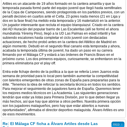
Artiles es un atacante de 19 años formado en la cantera amarilla y que la
temporada pasada formó parte del equipo juvenil que llegó hasta semifinales
de la Copa de Campeones, siendo protagonista en los partidos previos, con un
penalti decisivo en cuartos ante el Celta. 23 goles nada menos (21 en Liga y
dos en la fase final) ha metido esta temporada y 16 materializó en la anterior.
Un jugador interesante que recluta el equipo blanquiazul. Criado en la cantera
del AD Huracán del popular barrio de Las Escaleritas (allí se formó el ahora
mundialista Yéremy Pino), llegó a la UD Las Palmas en edad infantil y fue
subiendo escalones hasta completar el ciclo juvenil con destacadas
actuaciones, de hecho probó antes en la cantera del Atlético de Madrid en
algún momento. Debutó en el segundo filial canario esta temporada y ahora,
acabada la temporada última de juvenil, ha dado un paso en su carrera
firmando por el Málaga CF y estará a las órdenes de Francis Bravo en el
próximo curso. Los dos primeros equipos, curiosamente, se enfrentaron en la
primera eliminatoria por el play off.
Entra este fichaje dentro de la política a la que se refería Loren Juarros esta
semana de prioridad para lo local pero también aumentar la competitividad
con talentos emergentes de otras zonas de España para prepararlas para la
élite. "Tenemos la idea de reforzar la secretaría técnica en todos los sentidos.
Para mejorar el seguimiento de jugadores fuera de España. Queremos tener
los mejores medios técnicos en La Academia. Las siguientes generaciones
tendrán que estar ya listas para Primera División, por lo que deben llegar ya
más hechos, así que hay que abrirse a otros perfiles. Nuestra primera opción
son los jugadores malagueños, pero hay que estar abiertos a nuevas
oportunidades", afirmaba el director deportivo malaguista. Álvaro Artiles es uno
de esos movimientos.
Re: El Málaga CF ficha a Álvaro Artiles desde Las
↓
nico