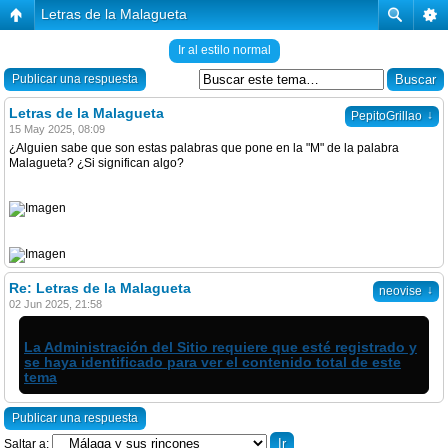
Letras de la Malagueta
Ir al estilo normal
Publicar una respuesta
Letras de la Malagueta
↓
PepitoGrillao
15 May 2025, 08:09
¿Alguien sabe que son estas palabras que pone en la "M" de la palabra
Malagueta? ¿Si significan algo?
Re: Letras de la Malagueta
↓
neovise
02 Jun 2025, 21:58
La Administración del Sitio requiere que esté registrado y
se haya identificado para ver el contenido total de este
tema
Publicar una respuesta
Saltar a: