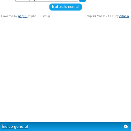
Ir al estilo normal
Powered by
phpBB
© phpBB Group.
phpBB Mobile / SEO by
Artodia
.
Índice general