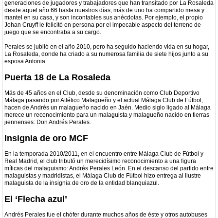
generaciones de jugadores y trabajadores que han transitado por La Rosaleda
desde aquel año 66 hasta nuestros días, más de uno ha compartido mesa y
mantel en su casa, y son incontables sus anécdotas. Por ejemplo, el propio
Johan Cruyff le felicitó en persona por el impecable aspecto del terreno de
juego que se encontraba a su cargo.
Perales se jubiló en el año 2010, pero ha seguido haciendo vida en su hogar,
La Rosaleda, donde ha criado a su numerosa familia de siete hijos junto a su
esposa Antonia.
Puerta 18 de La Rosaleda
Más de 45 años en el Club, desde su denominación como Club Deportivo
Málaga pasando por Atlético Malagueño y el actual Málaga Club de Fútbol,
hacen de Andrés un malagueño nacido en Jaén. Medio siglo ligado al Málaga
merece un reconocimiento para un malaguista y malagueño nacido en tierras
jiennenses: Don Andrés Perales.
Insignia de oro MCF
En la temporada 2010/2011, en el encuentro entre Málaga Club de Fútbol y
Real Madrid, el club tributó un merecidísimo reconocimiento a una figura
míticas del malaguismo: Andrés Perales León. En el descanso del partido entre
malaguistas y madridistas, el Málaga Club de Fútbol hizo entrega al ilustre
malaguista de la insignia de oro de la entidad blanquiazul.
El ‘Flecha azul’
Andrés Perales fue el chófer durante muchos años de éste y otros autobuses