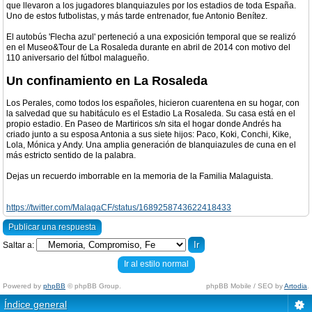
que llevaron a los jugadores blanquiazules por los estadios de toda España.
Uno de estos futbolistas, y más tarde entrenador, fue Antonio Benítez.
El autobús 'Flecha azul' perteneció a una exposición temporal que se realizó
en el Museo&Tour de La Rosaleda durante en abril de 2014 con motivo del
110 aniversario del fútbol malagueño.
Un confinamiento en La Rosaleda
Los Perales, como todos los españoles, hicieron cuarentena en su hogar, con
la salvedad que su habitáculo es el Estadio La Rosaleda. Su casa está en el
propio estadio. En Paseo de Martiricos s/n sita el hogar donde Andrés ha
criado junto a su esposa Antonia a sus siete hijos: Paco, Koki, Conchi, Kike,
Lola, Mónica y Andy. Una amplia generación de blanquiazules de cuna en el
más estricto sentido de la palabra.
Dejas un recuerdo imborrable en la memoria de la Familia Malaguista.
https://twitter.com/MalagaCF/status/1689258743622418433
Publicar una respuesta
Saltar a:
Ir al estilo normal
Powered by
phpBB
© phpBB Group.
phpBB Mobile / SEO by
Artodia
.
Índice general