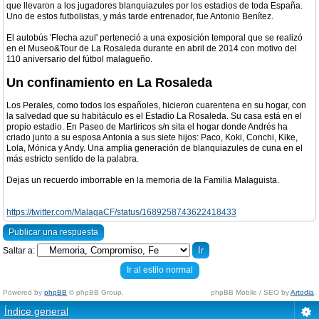
que llevaron a los jugadores blanquiazules por los estadios de toda España.
Uno de estos futbolistas, y más tarde entrenador, fue Antonio Benítez.
El autobús 'Flecha azul' perteneció a una exposición temporal que se realizó
en el Museo&Tour de La Rosaleda durante en abril de 2014 con motivo del
110 aniversario del fútbol malagueño.
Un confinamiento en La Rosaleda
Los Perales, como todos los españoles, hicieron cuarentena en su hogar, con
la salvedad que su habitáculo es el Estadio La Rosaleda. Su casa está en el
propio estadio. En Paseo de Martiricos s/n sita el hogar donde Andrés ha
criado junto a su esposa Antonia a sus siete hijos: Paco, Koki, Conchi, Kike,
Lola, Mónica y Andy. Una amplia generación de blanquiazules de cuna en el
más estricto sentido de la palabra.
Dejas un recuerdo imborrable en la memoria de la Familia Malaguista.
https://twitter.com/MalagaCF/status/1689258743622418433
Publicar una respuesta
Saltar a:
Ir al estilo normal
Powered by
phpBB
© phpBB Group.
phpBB Mobile / SEO by
Artodia
.
Índice general