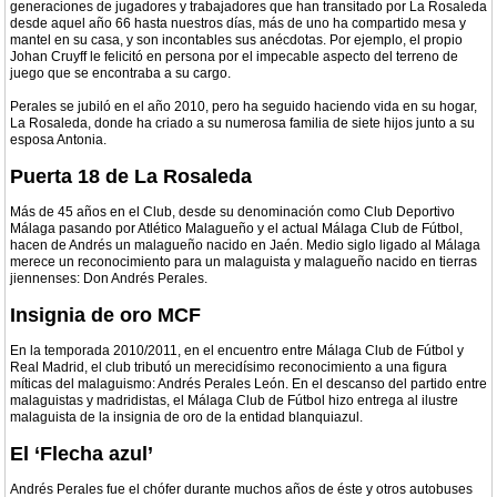
generaciones de jugadores y trabajadores que han transitado por La Rosaleda
desde aquel año 66 hasta nuestros días, más de uno ha compartido mesa y
mantel en su casa, y son incontables sus anécdotas. Por ejemplo, el propio
Johan Cruyff le felicitó en persona por el impecable aspecto del terreno de
juego que se encontraba a su cargo.
Perales se jubiló en el año 2010, pero ha seguido haciendo vida en su hogar,
La Rosaleda, donde ha criado a su numerosa familia de siete hijos junto a su
esposa Antonia.
Puerta 18 de La Rosaleda
Más de 45 años en el Club, desde su denominación como Club Deportivo
Málaga pasando por Atlético Malagueño y el actual Málaga Club de Fútbol,
hacen de Andrés un malagueño nacido en Jaén. Medio siglo ligado al Málaga
merece un reconocimiento para un malaguista y malagueño nacido en tierras
jiennenses: Don Andrés Perales.
Insignia de oro MCF
En la temporada 2010/2011, en el encuentro entre Málaga Club de Fútbol y
Real Madrid, el club tributó un merecidísimo reconocimiento a una figura
míticas del malaguismo: Andrés Perales León. En el descanso del partido entre
malaguistas y madridistas, el Málaga Club de Fútbol hizo entrega al ilustre
malaguista de la insignia de oro de la entidad blanquiazul.
El ‘Flecha azul’
Andrés Perales fue el chófer durante muchos años de éste y otros autobuses