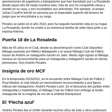
generaciones de jugadores y trabajadores que han transitado por La Rosaleda
desde aquel año 66 hasta nuestros días, más de uno ha compartido mesa y
mantel en su casa, y son incontables sus anécdotas. Por ejemplo, el propio
Johan Cruyff le felicitó en persona por el impecable aspecto del terreno de
juego que se encontraba a su cargo.
Perales se jubiló en el año 2010, pero ha seguido haciendo vida en su hogar,
La Rosaleda, donde ha criado a su numerosa familia de siete hijos junto a su
esposa Antonia.
Puerta 18 de La Rosaleda
Más de 45 años en el Club, desde su denominación como Club Deportivo
Málaga pasando por Atlético Malagueño y el actual Málaga Club de Fútbol,
hacen de Andrés un malagueño nacido en Jaén. Medio siglo ligado al Málaga
merece un reconocimiento para un malaguista y malagueño nacido en tierras
jiennenses: Don Andrés Perales.
Insignia de oro MCF
En la temporada 2010/2011, en el encuentro entre Málaga Club de Fútbol y
Real Madrid, el club tributó un merecidísimo reconocimiento a una figura
míticas del malaguismo: Andrés Perales León. En el descanso del partido entre
malaguistas y madridistas, el Málaga Club de Fútbol hizo entrega al ilustre
malaguista de la insignia de oro de la entidad blanquiazul.
El ‘Flecha azul’
Andrés Perales fue el chófer durante muchos años de éste y otros autobuses