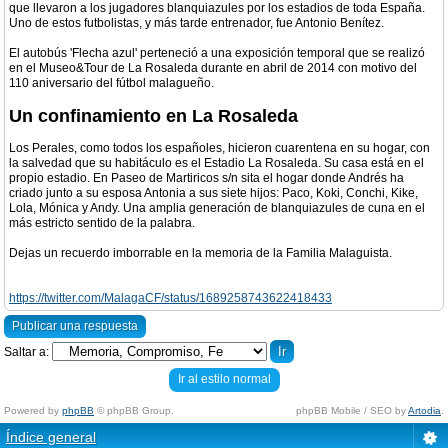
que llevaron a los jugadores blanquiazules por los estadios de toda España.
Uno de estos futbolistas, y más tarde entrenador, fue Antonio Benítez.
El autobús 'Flecha azul' perteneció a una exposición temporal que se realizó
en el Museo&Tour de La Rosaleda durante en abril de 2014 con motivo del
110 aniversario del fútbol malagueño.
Un confinamiento en La Rosaleda
Los Perales, como todos los españoles, hicieron cuarentena en su hogar, con
la salvedad que su habitáculo es el Estadio La Rosaleda. Su casa está en el
propio estadio. En Paseo de Martiricos s/n sita el hogar donde Andrés ha
criado junto a su esposa Antonia a sus siete hijos: Paco, Koki, Conchi, Kike,
Lola, Mónica y Andy. Una amplia generación de blanquiazules de cuna en el
más estricto sentido de la palabra.
Dejas un recuerdo imborrable en la memoria de la Familia Malaguista.
https://twitter.com/MalagaCF/status/1689258743622418433
Publicar una respuesta
Saltar a:
Ir al estilo normal
Powered by
phpBB
© phpBB Group.
phpBB Mobile / SEO by
Artodia
.
Índice general