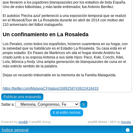
que llevaron a los jugadores blanquiazules por los estadios de toda España.
Uno de estos futbolistas, y más tarde entrenador, fue Antonio Benítez.
El autobús 'Flecha azul' perteneció a una exposición temporal que se realizó
en el Museo&Tour de La Rosaleda durante en abril de 2014 con motivo del
110 aniversario del fútbol malagueño.
Un confinamiento en La Rosaleda
Los Perales, como todos los españoles, hicieron cuarentena en su hogar, con
la salvedad que su habitáculo es el Estadio La Rosaleda. Su casa está en el
propio estadio. En Paseo de Martiricos s/n sita el hogar donde Andrés ha
criado junto a su esposa Antonia a sus siete hijos: Paco, Koki, Conchi, Kike,
Lola, Mónica y Andy. Una amplia generación de blanquiazules de cuna en el
más estricto sentido de la palabra.
Dejas un recuerdo imborrable en la memoria de la Familia Malaguista.
https://twitter.com/MalagaCF/status/1689258743622418433
Publicar una respuesta
Saltar a:
Ir al estilo normal
Powered by
phpBB
© phpBB Group.
phpBB Mobile / SEO by
Artodia
.
Índice general