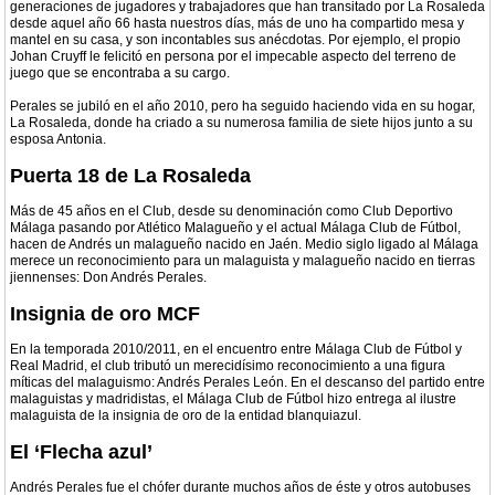
generaciones de jugadores y trabajadores que han transitado por La Rosaleda
desde aquel año 66 hasta nuestros días, más de uno ha compartido mesa y
mantel en su casa, y son incontables sus anécdotas. Por ejemplo, el propio
Johan Cruyff le felicitó en persona por el impecable aspecto del terreno de
juego que se encontraba a su cargo.
Perales se jubiló en el año 2010, pero ha seguido haciendo vida en su hogar,
La Rosaleda, donde ha criado a su numerosa familia de siete hijos junto a su
esposa Antonia.
Puerta 18 de La Rosaleda
Más de 45 años en el Club, desde su denominación como Club Deportivo
Málaga pasando por Atlético Malagueño y el actual Málaga Club de Fútbol,
hacen de Andrés un malagueño nacido en Jaén. Medio siglo ligado al Málaga
merece un reconocimiento para un malaguista y malagueño nacido en tierras
jiennenses: Don Andrés Perales.
Insignia de oro MCF
En la temporada 2010/2011, en el encuentro entre Málaga Club de Fútbol y
Real Madrid, el club tributó un merecidísimo reconocimiento a una figura
míticas del malaguismo: Andrés Perales León. En el descanso del partido entre
malaguistas y madridistas, el Málaga Club de Fútbol hizo entrega al ilustre
malaguista de la insignia de oro de la entidad blanquiazul.
El ‘Flecha azul’
Andrés Perales fue el chófer durante muchos años de éste y otros autobuses