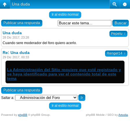
Una duda
Ir al estilo normal
Publicar una respuesta
Una duda
↓
Pepelu
28 Dic 2017, 23:28
Cuando sere moderador del foro quiero acerlo.
Re: Una duda
↓
Rengel14
29 Dic 2017, 00:33
La Administración del Sitio requiere que esté registrado y
se haya identificado para ver el contenido total de este
tema
Publicar una respuesta
Saltar a:
Ir al estilo normal
Powered by
phpBB
© phpBB Group.
phpBB Mobile / SEO by
Artodia
.