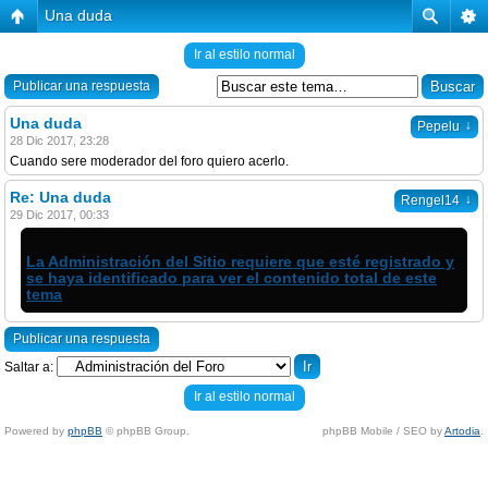
Una duda
Ir al estilo normal
Publicar una respuesta
Una duda
↓
Pepelu
28 Dic 2017, 23:28
Cuando sere moderador del foro quiero acerlo.
Re: Una duda
↓
Rengel14
29 Dic 2017, 00:33
La Administración del Sitio requiere que esté registrado y
se haya identificado para ver el contenido total de este
tema
Publicar una respuesta
Saltar a:
Ir al estilo normal
Powered by
phpBB
© phpBB Group.
phpBB Mobile / SEO by
Artodia
.