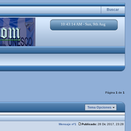
Buscar
10:43:14 AM - Sun, 9th Aug
Página
1
de
1
Tema Opciones
Mensaje nº1
Publicado:
28 Dic 2017, 23:28