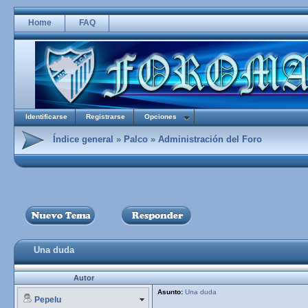
Home
FAQ
Identificarse
Registrarse
Opciones
Índice general
»
Palco
»
Administración del Foro
Una duda
Autor
Asunto:
Una duda
Pepelu