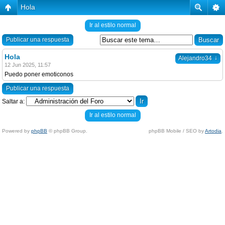
Hola
Ir al estilo normal
Publicar una respuesta
Hola
↓
Alejandro34
12 Jun 2025, 11:57
Puedo poner emoticonos
Publicar una respuesta
Saltar a:
Ir al estilo normal
Powered by
phpBB
© phpBB Group.
phpBB Mobile / SEO by
Artodia
.