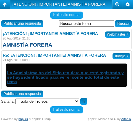
¡ATENCIÓN! ¡IMPORTANTE! AMNISTÍA FORERA
Ir al estilo normal
Publicar una respuesta
¡ATENCIÓN! ¡IMPORTANTE! AMNISTÍA FORERA
↓
Webmaster
20 Ago 2019, 21:18
AMNISTÍA FORERA
Re: ¡ATENCIÓN! ¡IMPORTANTE! AMNISTÍA FORERA
↓
Juanjo
21 Ago 2019, 00:11
La Administración del Sitio requiere que esté registrado y
se haya identificado para ver el contenido total de este
tema
Publicar una respuesta
Saltar a:
Ir al estilo normal
Powered by
phpBB
© phpBB Group.
phpBB Mobile / SEO by
Artodia
.