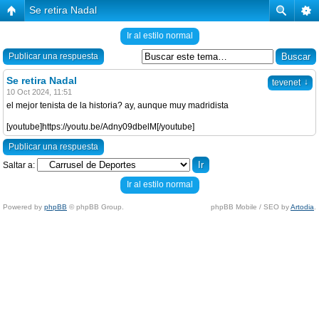
Se retira Nadal
Ir al estilo normal
Publicar una respuesta
Se retira Nadal
↓
tevenet
10 Oct 2024, 11:51
el mejor tenista de la historia? ay, aunque muy madridista
[youtube]https://youtu.be/Adny09dbelM[/youtube]
Publicar una respuesta
Saltar a:
Ir al estilo normal
Powered by
phpBB
© phpBB Group.
phpBB Mobile / SEO by
Artodia
.