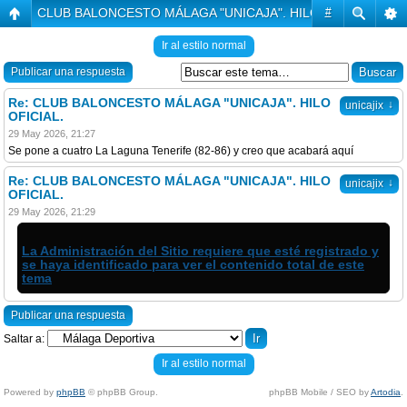
CLUB BALONCESTO MÁLAGA "UNICAJA". HILO OFICIAL.
#
Ir al estilo normal
Publicar una respuesta
Re: CLUB BALONCESTO MÁLAGA "UNICAJA". HILO
↓
unicajix
OFICIAL.
29 May 2026, 21:27
Se pone a cuatro La Laguna Tenerife (82-86) y creo que acabará aquí
Re: CLUB BALONCESTO MÁLAGA "UNICAJA". HILO
↓
unicajix
OFICIAL.
29 May 2026, 21:29
La Administración del Sitio requiere que esté registrado y
se haya identificado para ver el contenido total de este
tema
Publicar una respuesta
Saltar a:
Ir al estilo normal
Powered by
phpBB
© phpBB Group.
phpBB Mobile / SEO by
Artodia
.