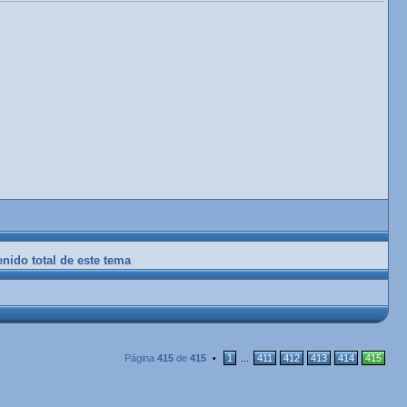
enido total de este tema
Página
415
de
415
1
411
412
413
414
415
•
...