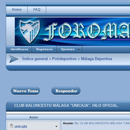
Home
FAQ
Identificarse
Registrarse
Opciones
Índice general
»
Polideportivo
»
Málaga Deportiva
CLUB BALONCESTO MÁLAGA "UNICAJA". HILO OFICIAL.
Autor
Asunto:
Re: CLUB BALONCESTO MÁLAGA "UNICA
unicajix