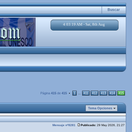
Buscar
4:03:19 AM - Sat, 8th Aug
Página
415
de
415
1
411
412
413
414
415
•
...
Tema Opciones
Mensaje nº8281
Publicado:
29 May 2026, 21:27