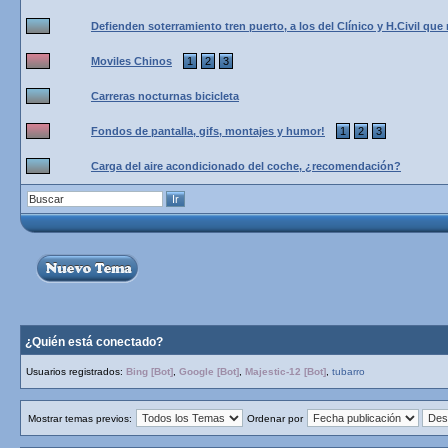
Defienden soterramiento tren puerto, a los del Clínico y H.Civil que
Moviles Chinos
1
2
3
Carreras nocturnas bicicleta
Fondos de pantalla, gifs, montajes y humor!
1
2
3
Carga del aire acondicionado del coche, ¿recomendación?
¿Quién está conectado?
Usuarios registrados:
Bing [Bot]
,
Google [Bot]
,
Majestic-12 [Bot]
,
tubarro
Mostrar temas previos:
Ordenar por