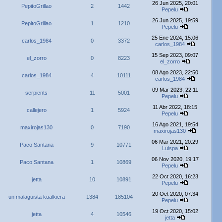
26 Jun 2025, 20:01
PepitoGrillao
2
1442
Pepelu
26 Jun 2025, 19:59
PepitoGrillao
1
1210
Pepelu
25 Ene 2024, 15:06
carlos_1984
0
3372
carlos_1984
15 Sep 2023, 09:07
el_zorro
0
8223
el_zorro
08 Ago 2023, 22:50
carlos_1984
4
10111
carlos_1984
09 Mar 2023, 22:11
serpients
11
5001
Pepelu
11 Abr 2022, 18:15
callejero
1
5924
Pepelu
16 Ago 2021, 19:54
maxirojas130
0
7190
maxirojas130
06 Mar 2021, 20:29
Paco Santana
9
10771
Luispa
06 Nov 2020, 19:17
Paco Santana
1
10869
Pepelu
22 Oct 2020, 16:23
jetta
10
10891
Pepelu
20 Oct 2020, 07:34
un malaguista kualkiera
1384
185104
Pepelu
19 Oct 2020, 15:02
jetta
4
10546
jetta