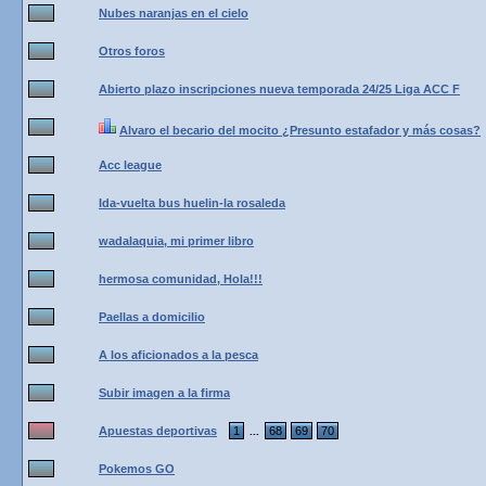
Nubes naranjas en el cielo
Otros foros
Abierto plazo inscripciones nueva temporada 24/25 Liga ACC F
Alvaro el becario del mocito ¿Presunto estafador y más cosas?
Acc league
Ida-vuelta bus huelin-la rosaleda
wadalaquia, mi primer libro
hermosa comunidad, Hola!!!
Paellas a domicilio
A los aficionados a la pesca
Subir imagen a la firma
Apuestas deportivas
1
68
69
70
...
Pokemos GO