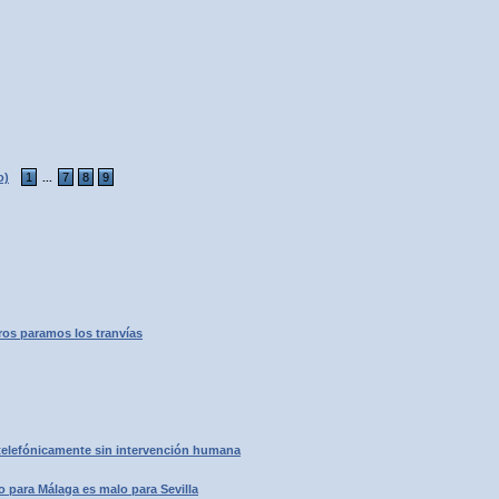
o)
1
7
8
9
...
tros paramos los tranvías
telefónicamente sin intervención humana
 para Málaga es malo para Sevilla