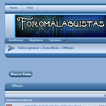
Home
FAQ
Identificarse
Registrarse
Opciones
Índice general
»
Zona Mixta
»
Offtopic
Offtopic
T
ANUNCIOS GLOBALES