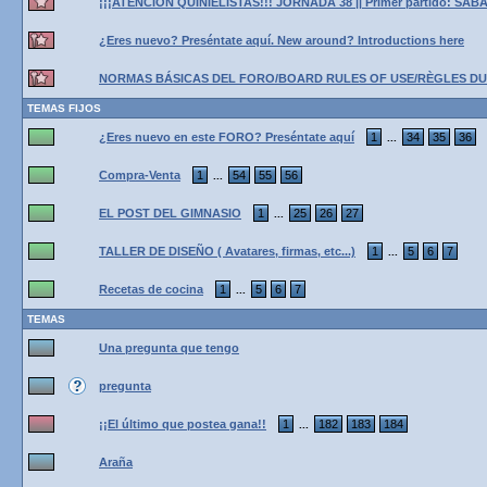
¡¡¡ATENCIÓN QUINIELISTAS!!! JORNADA 38 || Primer partido: SÁBA
¿Eres nuevo? Preséntate aquí. New around? Introductions here
NORMAS BÁSICAS DEL FORO/BOARD RULES OF USE/RÈGLES D
TEMAS FIJOS
¿Eres nuevo en este FORO? Preséntate aquí
1
34
35
36
...
Compra-Venta
1
54
55
56
...
EL POST DEL GIMNASIO
1
25
26
27
...
TALLER DE DISEÑO ( Avatares, firmas, etc...)
1
5
6
7
...
Recetas de cocina
1
5
6
7
...
TEMAS
Una pregunta que tengo
pregunta
¡¡El último que postea gana!!
1
182
183
184
...
Araña