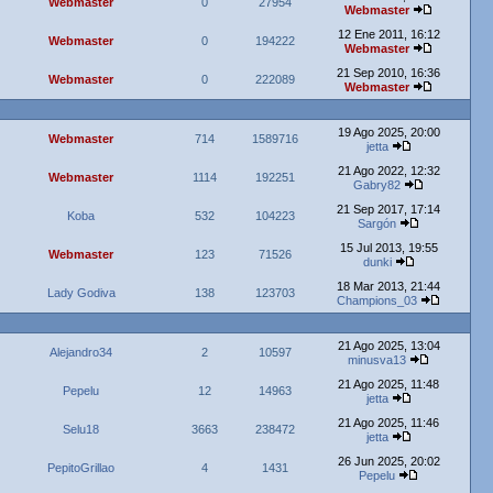
Webmaster
0
27954
Webmaster
12 Ene 2011, 16:12
Webmaster
0
194222
Webmaster
21 Sep 2010, 16:36
Webmaster
0
222089
Webmaster
19 Ago 2025, 20:00
Webmaster
714
1589716
jetta
21 Ago 2022, 12:32
Webmaster
1114
192251
Gabry82
21 Sep 2017, 17:14
Koba
532
104223
Sargón
15 Jul 2013, 19:55
Webmaster
123
71526
dunki
18 Mar 2013, 21:44
Lady Godiva
138
123703
Champions_03
21 Ago 2025, 13:04
Alejandro34
2
10597
minusva13
21 Ago 2025, 11:48
Pepelu
12
14963
jetta
21 Ago 2025, 11:46
Selu18
3663
238472
jetta
26 Jun 2025, 20:02
PepitoGrillao
4
1431
Pepelu