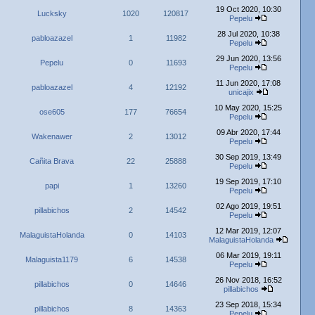
19 Oct 2020, 10:30
Lucksky
1020
120817
Pepelu
28 Jul 2020, 10:38
pabloazazel
1
11982
Pepelu
29 Jun 2020, 13:56
Pepelu
0
11693
Pepelu
11 Jun 2020, 17:08
pabloazazel
4
12192
unicajix
10 May 2020, 15:25
ose605
177
76654
Pepelu
09 Abr 2020, 17:44
Wakenawer
2
13012
Pepelu
30 Sep 2019, 13:49
Cañita Brava
22
25888
Pepelu
19 Sep 2019, 17:10
papi
1
13260
Pepelu
02 Ago 2019, 19:51
pillabichos
2
14542
Pepelu
12 Mar 2019, 12:07
MalaguistaHolanda
0
14103
MalaguistaHolanda
06 Mar 2019, 19:11
Malaguista1179
6
14538
Pepelu
26 Nov 2018, 16:52
pillabichos
0
14646
pillabichos
23 Sep 2018, 15:34
pillabichos
8
14363
Pepelu