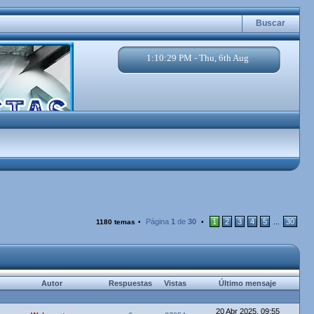
Buscar
1:10:30 PM - Thu, 6th Aug
Página
1
de
30
1
2
3
4
5
30
1180 temas
•
•
...
Autor
Respuestas
Vistas
Último mensaje
20 Abr 2025, 09:55