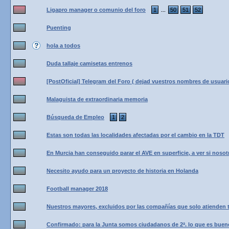
Ligapro manager o comunio del foro
1
50
51
52
...
Puenting
hola a todos
Duda tallaje camisetas entrenos
[PostOficial] Telegram del Foro ( dejad vuestros nombres de usuari
Malaguista de extraordinaria memoria
Búsqueda de Empleo
1
2
Estas son todas las localidades afectadas por el cambio en la TDT
En Murcia han conseguido parar el AVE en superficie, a ver si noso
Necesito ayudo para un proyecto de historia en Holanda
Football manager 2018
Nuestros mayores, excluidos por las compañías que solo atienden 
Confirmado: para la Junta somos ciudadanos de 2ª. lo que es bueno