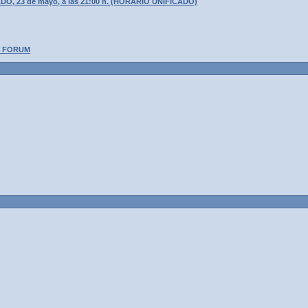
DO, 23 de mayo, a las 21:00 h. (HORARIO UNIFICADO)
U FORUM