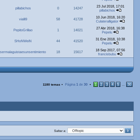
23 Jul 2018, 17:01
pillabichos
0
14247
pillabichos
10 Jun 2018, 16:20
vialli9
58
41728
Culateralligator
27 Abr 2018, 16:38
PepitoGrillao
1
14021
Pepelu
31 Ene 2018, 10:38
SHoNWeiN
44
41520
Pepelu
18 Sep 2017, 07:56
sermalaguistaesunsentimiento
18
15617
francisbubu
Página
1
de
30
1
2
3
4
5
30
1180 temas
•
•
...
Saltar a: