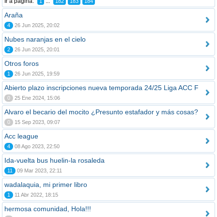
Ir a página:
...
1
182
183
184
Araña
4
26 Jun 2025, 20:02
Nubes naranjas en el cielo
2
26 Jun 2025, 20:01
Otros foros
1
26 Jun 2025, 19:59
Abierto plazo inscripciones nueva temporada 24/25 Liga ACC F
0
25 Ene 2024, 15:06
Alvaro el becario del mocito ¿Presunto estafador y más cosas?
0
15 Sep 2023, 09:07
Acc league
4
08 Ago 2023, 22:50
Ida-vuelta bus huelin-la rosaleda
11
09 Mar 2023, 22:11
wadalaquia, mi primer libro
1
11 Abr 2022, 18:15
hermosa comunidad, Hola!!!