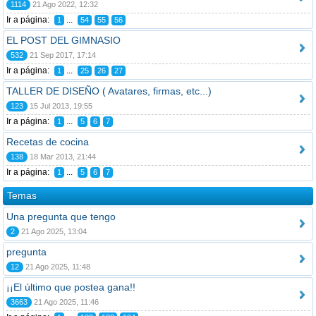
1114
21 Ago 2022, 12:32
Ir a página:
...
1
54
55
56
EL POST DEL GIMNASIO
532
21 Sep 2017, 17:14
Ir a página:
...
1
25
26
27
TALLER DE DISEÑO ( Avatares, firmas, etc...)
123
15 Jul 2013, 19:55
Ir a página:
...
1
5
6
7
Recetas de cocina
138
18 Mar 2013, 21:44
Ir a página:
...
1
5
6
7
Temas
Una pregunta que tengo
2
21 Ago 2025, 13:04
pregunta
12
21 Ago 2025, 11:48
¡¡El último que postea gana!!
3663
21 Ago 2025, 11:46