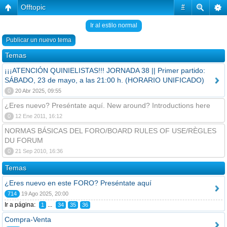
Offtopic
#
Ir al estilo normal
Publicar un nuevo tema
Temas
¡¡¡ATENCIÓN QUINIELISTAS!!! JORNADA 38 || Primer partido:
SÁBADO, 23 de mayo, a las 21:00 h. (HORARIO UNIFICADO)
0
20 Abr 2025, 09:55
¿Eres nuevo? Preséntate aquí. New around? Introductions here
0
12 Ene 2011, 16:12
NORMAS BÁSICAS DEL FORO/BOARD RULES OF USE/RÈGLES
DU FORUM
0
21 Sep 2010, 16:36
Temas
¿Eres nuevo en este FORO? Preséntate aquí
714
19 Ago 2025, 20:00
Ir a página:
...
1
34
35
36
Compra-Venta