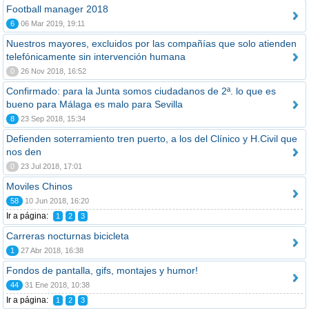
Football manager 2018
6
06 Mar 2019, 19:11
Nuestros mayores, excluidos por las compañías que solo atienden
telefónicamente sin intervención humana
0
26 Nov 2018, 16:52
Confirmado: para la Junta somos ciudadanos de 2ª. lo que es
bueno para Málaga es malo para Sevilla
8
23 Sep 2018, 15:34
Defienden soterramiento tren puerto, a los del Clínico y H.Civil que
nos den
0
23 Jul 2018, 17:01
Moviles Chinos
58
10 Jun 2018, 16:20
Ir a página:
1
2
3
Carreras nocturnas bicicleta
1
27 Abr 2018, 16:38
Fondos de pantalla, gifs, montajes y humor!
44
31 Ene 2018, 10:38
Ir a página:
1
2
3