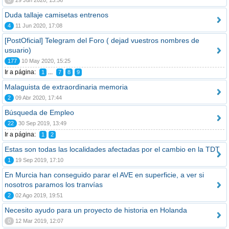
0
29 Jun 2020, 13:56
Duda tallaje camisetas entrenos
4
11 Jun 2020, 17:08
[PostOficial] Telegram del Foro ( dejad vuestros nombres de
usuario)
177
10 May 2020, 15:25
Ir a página:
...
1
7
8
9
Malaguista de extraordinaria memoria
2
09 Abr 2020, 17:44
Búsqueda de Empleo
22
30 Sep 2019, 13:49
Ir a página:
1
2
Estas son todas las localidades afectadas por el cambio en la TDT
1
19 Sep 2019, 17:10
En Murcia han conseguido parar el AVE en superficie, a ver si
nosotros paramos los tranvías
2
02 Ago 2019, 19:51
Necesito ayudo para un proyecto de historia en Holanda
0
12 Mar 2019, 12:07