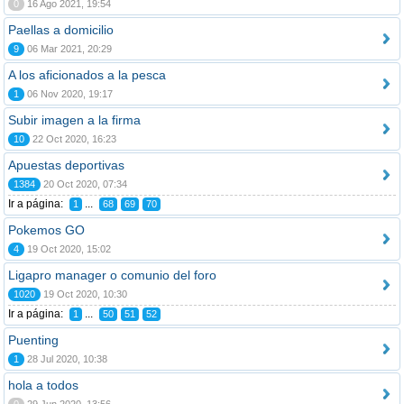
0
16 Ago 2021, 19:54
Paellas a domicilio
9
06 Mar 2021, 20:29
A los aficionados a la pesca
1
06 Nov 2020, 19:17
Subir imagen a la firma
10
22 Oct 2020, 16:23
Apuestas deportivas
1384
20 Oct 2020, 07:34
Ir a página:
...
1
68
69
70
Pokemos GO
4
19 Oct 2020, 15:02
Ligapro manager o comunio del foro
1020
19 Oct 2020, 10:30
Ir a página:
...
1
50
51
52
Puenting
1
28 Jul 2020, 10:38
hola a todos