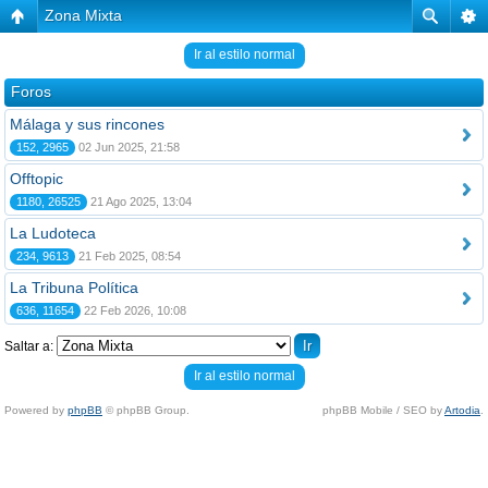
Zona Mixta
Ir al estilo normal
Foros
Málaga y sus rincones
152, 2965
02 Jun 2025, 21:58
Offtopic
1180, 26525
21 Ago 2025, 13:04
La Ludoteca
234, 9613
21 Feb 2025, 08:54
La Tribuna Política
636, 11654
22 Feb 2026, 10:08
Saltar a:
Ir al estilo normal
Powered by
phpBB
© phpBB Group.
phpBB Mobile / SEO by
Artodia
.