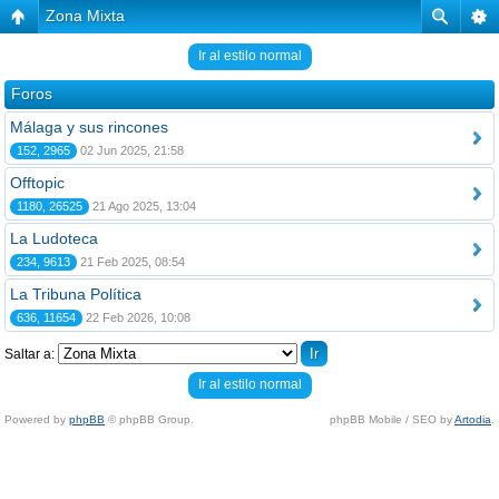
Zona Mixta
Ir al estilo normal
Foros
Málaga y sus rincones
152, 2965
02 Jun 2025, 21:58
Offtopic
1180, 26525
21 Ago 2025, 13:04
La Ludoteca
234, 9613
21 Feb 2025, 08:54
La Tribuna Política
636, 11654
22 Feb 2026, 10:08
Saltar a:
Ir al estilo normal
Powered by
phpBB
© phpBB Group.
phpBB Mobile / SEO by
Artodia
.