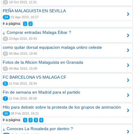
0
18 Oct 2015, 12:31
PEÑA MALAGUISTA EN SEVILLA
34
31 Ago 2015, 16:27
Ir a página:
1
2
¿ Comprar entradas Malaga Eibar ?
0
23 Ago 2015, 20:43
como quitar dorsal equipacion malaga unbro celeste
0
09 Mar 2015, 19:45
Fotos de la Aficion Malaguista en Granada
0
09 Mar 2015, 15:09
FC BARCELONA VS MALAGA CF
6
11 Feb 2015, 18:34
Fin de semana en Madrid para el partido
7
11 Feb 2015, 06:58
Hilo para debatir sobre la protesta de los grupos de animación
66
08 Feb 2015, 16:21
Ir a página:
1
2
3
4
¿ Conoces La Rosaleda por dentro ?