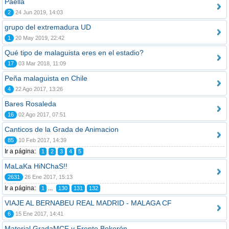
Paella
2
24 Jun 2019, 14:03
grupo del extremadura UD
1
20 May 2019, 22:42
Qué tipo de malaguista eres en el estadio?
17
03 Mar 2018, 11:09
Peña malaguista en Chile
4
22 Ago 2017, 13:26
Bares Rosaleda
16
02 Ago 2017, 07:51
Canticos de la Grada de Animacion
85
10 Feb 2017, 14:39
Ir a página:
1
2
3
4
5
MaLaKa HiNChaS!!
2631
26 Ene 2017, 15:13
Ir a página:
...
1
130
131
132
VIAJE AL BERNABEU REAL MADRID - MALAGA CF
6
15 Ene 2017, 14:41
Material GradaMCF y Frente Bokerón