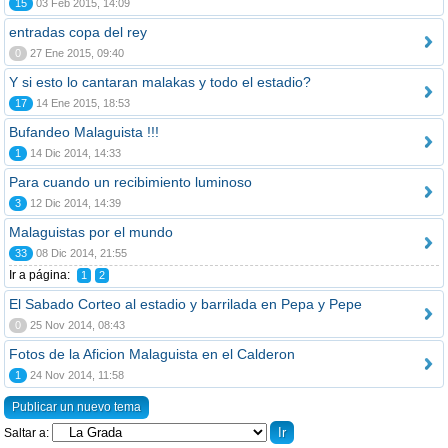
15
03 Feb 2015, 14:09
entradas copa del rey
0
27 Ene 2015, 09:40
Y si esto lo cantaran malakas y todo el estadio?
17
14 Ene 2015, 18:53
Bufandeo Malaguista !!!
1
14 Dic 2014, 14:33
Para cuando un recibimiento luminoso
3
12 Dic 2014, 14:39
Malaguistas por el mundo
33
08 Dic 2014, 21:55
Ir a página:
1
2
El Sabado Corteo al estadio y barrilada en Pepa y Pepe
0
25 Nov 2014, 08:43
Fotos de la Aficion Malaguista en el Calderon
1
24 Nov 2014, 11:58
Publicar un nuevo tema
Saltar a: