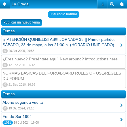
La Grada
#
Ir al estilo normal
Publicar un nuevo tema
Temas
¡¡¡ATENCIÓN QUINIELISTAS!!! JORNADA 38 || Primer partido:
SÁBADO, 23 de mayo, a las 21:00 h. (HORARIO UNIFICADO)
0
20 Abr 2025, 09:55
¿Eres nuevo? Preséntate aquí. New around? Introductions here
0
12 Ene 2011, 16:12
NORMAS BÁSICAS DEL FORO/BOARD RULES OF USE/RÈGLES
DU FORUM
0
21 Sep 2010, 16:36
Temas
Abono segunda vuelta
0
19 Dic 2024, 23:16
Fondo Sur 1904
1091
19 Jul 2024, 16:00