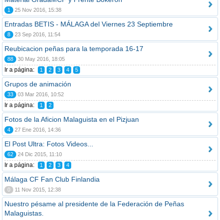
1
25 Nov 2016, 15:38
Entradas BETIS - MÁLAGA del Viernes 23 Septiembre
8
23 Sep 2016, 11:54
Reubicacion peñas para la temporada 16-17
88
30 May 2016, 18:05
Ir a página:
1
2
3
4
5
Grupos de animación
33
03 Mar 2016, 10:52
Ir a página:
1
2
Fotos de la Aficion Malaguista en el Pizjuan
4
27 Ene 2016, 14:36
El Post Ultra: Fotos Videos...
62
24 Dic 2015, 11:10
Ir a página:
1
2
3
4
Málaga CF Fan Club Finlandia
0
11 Nov 2015, 12:38
Nuestro pésame al presidente de la Federación de Peñas
Malaguistas.