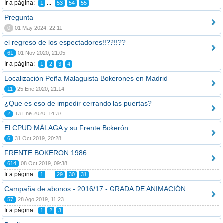
Ir a página:
...
1
53
54
55
Pregunta
0
01 May 2024, 22:11
el regreso de los espectadores!!??!!??
61
01 Nov 2020, 21:05
Ir a página:
1
2
3
4
Localización Peña Malaguista Bokerones en Madrid
11
25 Ene 2020, 21:14
¿Que es eso de impedir cerrando las puertas?
2
13 Ene 2020, 14:37
El CPUD MÁLAGA y su Frente Bokerón
6
31 Oct 2019, 20:28
FRENTE BOKERON 1986
614
08 Oct 2019, 09:38
Ir a página:
...
1
29
30
31
Campaña de abonos - 2016/17 - GRADA DE ANIMACIÓN
57
28 Ago 2019, 11:23
Ir a página:
1
2
3