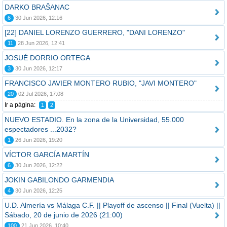
DARKO BRAŠANAC
6
30 Jun 2026, 12:16
[22] DANIEL LORENZO GUERRERO, "DANI LORENZO"
11
28 Jun 2026, 12:41
JOSUÉ DORRIO ORTEGA
3
30 Jun 2026, 12:17
FRANCISCO JAVIER MONTERO RUBIO, "JAVI MONTERO"
20
02 Jul 2026, 17:08
Ir a página:
1
2
NUEVO ESTADIO. En la zona de la Universidad, 55.000
espectadores ...2032?
1
26 Jun 2026, 19:20
VÍCTOR GARCÍA MARTÍN
6
30 Jun 2026, 12:22
JOKIN GABILONDO GARMENDIA
4
30 Jun 2026, 12:25
U.D. Almería vs Málaga C.F. || Playoff de ascenso || Final (Vuelta) ||
Sábado, 20 de junio de 2026 (21:00)
100
21 Jun 2026, 10:40