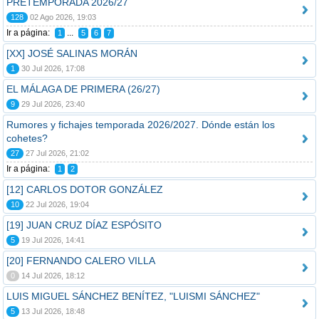
PRETEMPORADA 2026/27
128
02 Ago 2026, 19:03
Ir a página:
...
1
5
6
7
[XX] JOSÉ SALINAS MORÁN
1
30 Jul 2026, 17:08
EL MÁLAGA DE PRIMERA (26/27)
9
29 Jul 2026, 23:40
Rumores y fichajes temporada 2026/2027. Dónde están los
cohetes?
27
27 Jul 2026, 21:02
Ir a página:
1
2
[12] CARLOS DOTOR GONZÁLEZ
10
22 Jul 2026, 19:04
[19] JUAN CRUZ DÍAZ ESPÓSITO
5
19 Jul 2026, 14:41
[20] FERNANDO CALERO VILLA
0
14 Jul 2026, 18:12
LUIS MIGUEL SÁNCHEZ BENÍTEZ, "LUISMI SÁNCHEZ"
5
13 Jul 2026, 18:48