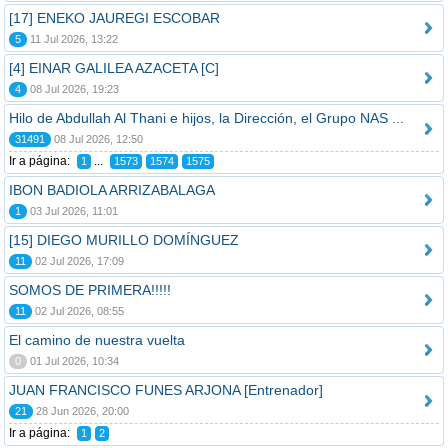
[17] ENEKO JAUREGI ESCOBAR
5
11 Jul 2026, 13:22
[4] EINAR GALILEA AZACETA [C]
4
08 Jul 2026, 19:23
Hilo de Abdullah Al Thani e hijos, la Dirección, el Grupo NAS ...
31491
08 Jul 2026, 12:50
Ir a página:
...
1
1573
1574
1575
IBON BADIOLA ARRIZABALAGA
1
03 Jul 2026, 11:01
[15] DIEGO MURILLO DOMÍNGUEZ
11
02 Jul 2026, 17:09
SOMOS DE PRIMERA!!!!!
11
02 Jul 2026, 08:55
El camino de nuestra vuelta
0
01 Jul 2026, 10:34
JUAN FRANCISCO FUNES ARJONA [Entrenador]
21
28 Jun 2026, 20:00
Ir a página:
1
2