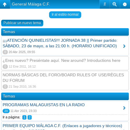
General Málaga C.F.
#
Ir al estilo normal
Publicar un nuevo tema
Temas
¡¡¡ATENCIÓN QUINIELISTAS!!! JORNADA 38 || Primer partido:
SÁBADO, 23 de mayo, a las 21:00 h. (HORARIO UNIFICADO)
0
20 Abr 2025, 09:55
¿Eres nuevo? Preséntate aquí. New around? Introductions here
0
12 Ene 2011, 16:12
NORMAS BÁSICAS DEL FORO/BOARD RULES OF USE/RÈGLES
DU FORUM
0
21 Sep 2010, 16:36
Temas
PROGRAMAS MALAGUISTAS EN LA RADIO
20
11 Abr 2023, 23:33
Ir a página:
1
2
PRIMER EQUIPO MÁLAGA C.F. (Enlaces a jugadores y técnicos)