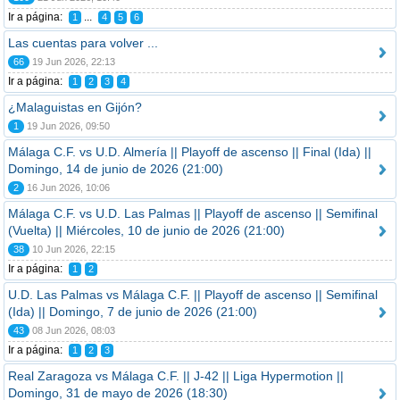
Ir a página:
...
1
4
5
6
Las cuentas para volver ...
66
19 Jun 2026, 22:13
Ir a página:
1
2
3
4
¿Malaguistas en Gijón?
1
19 Jun 2026, 09:50
Málaga C.F. vs U.D. Almería || Playoff de ascenso || Final (Ida) ||
Domingo, 14 de junio de 2026 (21:00)
2
16 Jun 2026, 10:06
Málaga C.F. vs U.D. Las Palmas || Playoff de ascenso || Semifinal
(Vuelta) || Miércoles, 10 de junio de 2026 (21:00)
38
10 Jun 2026, 22:15
Ir a página:
1
2
U.D. Las Palmas vs Málaga C.F. || Playoff de ascenso || Semifinal
(Ida) || Domingo, 7 de junio de 2026 (21:00)
43
08 Jun 2026, 08:03
Ir a página:
1
2
3
Real Zaragoza vs Málaga C.F. || J-42 || Liga Hypermotion ||
Domingo, 31 de mayo de 2026 (18:30)