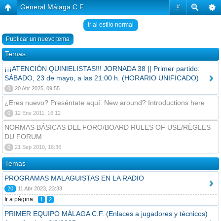
General Málaga C.F.
#
Ir al estilo normal
Publicar un nuevo tema
Temas
¡¡¡ATENCIÓN QUINIELISTAS!!! JORNADA 38 || Primer partido:
SÁBADO, 23 de mayo, a las 21:00 h. (HORARIO UNIFICADO)
0
20 Abr 2025, 09:55
¿Eres nuevo? Preséntate aquí. New around? Introductions here
0
12 Ene 2011, 16:12
NORMAS BÁSICAS DEL FORO/BOARD RULES OF USE/RÈGLES
DU FORUM
0
21 Sep 2010, 16:36
Temas
PROGRAMAS MALAGUISTAS EN LA RADIO
20
11 Abr 2023, 23:33
Ir a página:
1
2
PRIMER EQUIPO MÁLAGA C.F. (Enlaces a jugadores y técnicos)