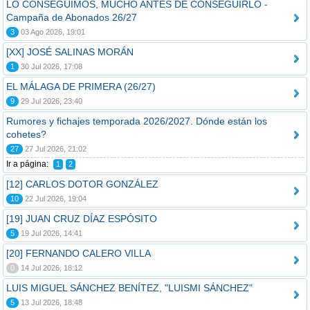
LO CONSEGUIMOS, MUCHO ANTES DE CONSEGUIRLO -
Campaña de Abonados 26/27
3
03 Ago 2026, 19:01
[XX] JOSÉ SALINAS MORÁN
1
30 Jul 2026, 17:08
EL MÁLAGA DE PRIMERA (26/27)
9
29 Jul 2026, 23:40
Rumores y fichajes temporada 2026/2027. Dónde están los
cohetes?
27
27 Jul 2026, 21:02
Ir a página:
1
2
[12] CARLOS DOTOR GONZÁLEZ
10
22 Jul 2026, 19:04
[19] JUAN CRUZ DÍAZ ESPÓSITO
5
19 Jul 2026, 14:41
[20] FERNANDO CALERO VILLA
0
14 Jul 2026, 18:12
LUIS MIGUEL SÁNCHEZ BENÍTEZ, "LUISMI SÁNCHEZ"
5
13 Jul 2026, 18:48