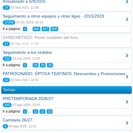
Actualizado a 6/9/2025
14
05 Sep 2021, 12:58
Seguimiento a otros equipos y otras ligas - 2015/2019
17348
29 Dic 2019, 10:15
Ir a página:
...
1
866
867
868
CHINCHETAZO: Posts notables del foro.
17
08 Sep 2019, 07:56
Seguimiento a los cedidos
710
19 Jun 2019, 12:53
Ir a página:
...
1
34
35
36
PATROCINADO: ÓPTICA TEATINOS. Descuentos y Promociones.
10
25 Nov 2017, 22:57
Temas
PRETEMPORADA 2026/27
245
07 Ago 2026, 19:53
Ir a página:
...
1
11
12
13
Camiseta 26/27
5
04 Ago 2026, 11:15