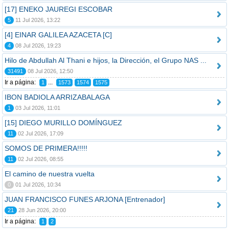
[17] ENEKO JAUREGI ESCOBAR
5
11 Jul 2026, 13:22
[4] EINAR GALILEA AZACETA [C]
4
08 Jul 2026, 19:23
Hilo de Abdullah Al Thani e hijos, la Dirección, el Grupo NAS ...
31491
08 Jul 2026, 12:50
Ir a página:
...
1
1573
1574
1575
IBON BADIOLA ARRIZABALAGA
1
03 Jul 2026, 11:01
[15] DIEGO MURILLO DOMÍNGUEZ
11
02 Jul 2026, 17:09
SOMOS DE PRIMERA!!!!!
11
02 Jul 2026, 08:55
El camino de nuestra vuelta
0
01 Jul 2026, 10:34
JUAN FRANCISCO FUNES ARJONA [Entrenador]
21
28 Jun 2026, 20:00
Ir a página:
1
2