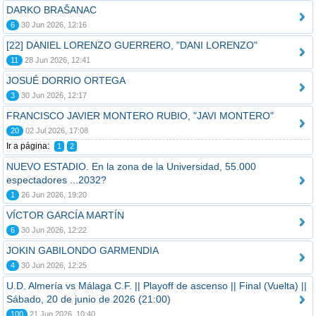
DARKO BRAŠANAC
6
30 Jun 2026, 12:16
[22] DANIEL LORENZO GUERRERO, "DANI LORENZO"
11
28 Jun 2026, 12:41
JOSUÉ DORRIO ORTEGA
3
30 Jun 2026, 12:17
FRANCISCO JAVIER MONTERO RUBIO, "JAVI MONTERO"
20
02 Jul 2026, 17:08
Ir a página:
1
2
NUEVO ESTADIO. En la zona de la Universidad, 55.000
espectadores ...2032?
1
26 Jun 2026, 19:20
VÍCTOR GARCÍA MARTÍN
6
30 Jun 2026, 12:22
JOKIN GABILONDO GARMENDIA
4
30 Jun 2026, 12:25
U.D. Almería vs Málaga C.F. || Playoff de ascenso || Final (Vuelta) ||
Sábado, 20 de junio de 2026 (21:00)
100
21 Jun 2026, 10:40