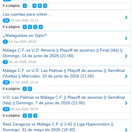
Ir a página:
...
1
4
5
6
Las cuentas para volver ...
66
19 Jun 2026, 22:13
Ir a página:
1
2
3
4
¿Malaguistas en Gijón?
1
19 Jun 2026, 09:50
Málaga C.F. vs U.D. Almería || Playoff de ascenso || Final (Ida) ||
Domingo, 14 de junio de 2026 (21:00)
2
16 Jun 2026, 10:06
Málaga C.F. vs U.D. Las Palmas || Playoff de ascenso || Semifinal
(Vuelta) || Miércoles, 10 de junio de 2026 (21:00)
38
10 Jun 2026, 22:15
Ir a página:
1
2
U.D. Las Palmas vs Málaga C.F. || Playoff de ascenso || Semifinal
(Ida) || Domingo, 7 de junio de 2026 (21:00)
43
08 Jun 2026, 08:03
Ir a página:
1
2
3
Real Zaragoza vs Málaga C.F. || J-42 || Liga Hypermotion ||
Domingo, 31 de mayo de 2026 (18:30)